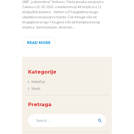
1887 „Lokomotiva” Vinkovci. Titulu prvaka osvojio je u
D
Čakovcu 22. 05. 2022. u konkurenciji 44 strijelca iz 11
streljačkih klubova. Vedran s 375 pogođena kruga
O
ubjedljivo osvaja prvo mjesto. Čak 4 kruga više od
K
drugoplasiranog i 7 krugova više od trećeplasiranog
strijelca. Samozatajan, skroman…
U
M
READ MORE
E
N
T
Kategorije
I
Natječaji
F
Vijesti
O
Pretraga
T
O
Search
for:
G
A