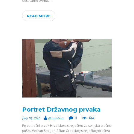
Čestitamo svima…
K
READ MORE
O
N
T
A
K
T
V
I
J
E
Portret Državnog prvaka
S
0
414
July 18, 2022
@zajednica
T
Pojedinačni prvak Hrvatske u streljaštvu za serijsku zračnu
I
pušku Vedran Smiljanić član Gradskog streljačkog društva