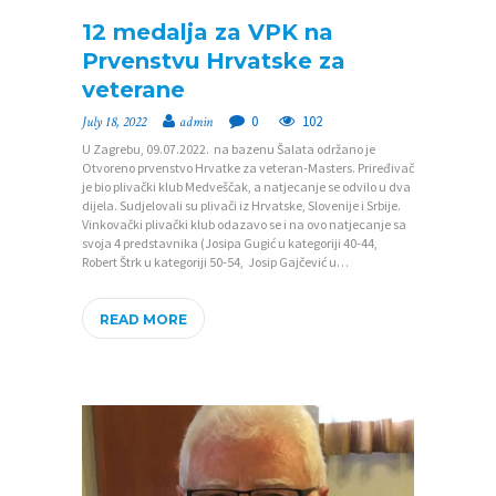
12 medalja za VPK na
Prvenstvu Hrvatske za
veterane
0
102
July 18, 2022
admin
U Zagrebu, 09.07.2022. na bazenu Šalata održano je
Otvoreno prvenstvo Hrvatke za veteran-Masters. Priređivač
je bio plivački klub Medveščak, a natjecanje se odvilo u dva
dijela. Sudjelovali su plivači iz Hrvatske, Slovenije i Srbije.
Vinkovački plivački klub odazavo se i na ovo natjecanje sa
svoja 4 predstavnika (Josipa Gugić u kategoriji 40-44,
Robert Štrk u kategoriji 50-54, Josip Gajčević u…
READ MORE