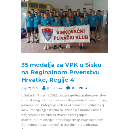
Č
E
T
N
A
O
Z
35 medalja za VPK u Sisku
A
na Reginalnom Prvenstvu
J
Hrvatke, Regije 4
E
0
41
July 18, 2022
@zajednica
D
U Sisku 2. i 3. srpnja 2022. održano je Regionalno prvenstvo
Hrvatske regije 4. za mlađe kadete, kadete, mlađe juniore,
N
juniore i opću kategoriju. VPK sa 24 plivača se u vrlo teškoj
I
konkurenciji regije izborio za izvrsne plasmane. Pravila
natjecanja dozvolila su otvorene kategorije u
C
individualnim disciplinama što je omogućuje pojedinim
članovima kluba nadmoć i u starijim katergorijama.
I