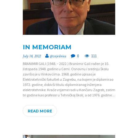
IN MEMORIAM
0
111
July 18, 2022
@zajednica
BRANIMIR GALI (1948. – 2022.) Branimir Gali rođen je 10.
listopada 1948. godine u Cerni. Osnovnu i srednju školu
završio je u Vinkovcima. 1968. godine upisao je
Elektrotehnički fakultet u Zagrebu, na kojem je diplomirao
1972. godine, dobivši titulu diplomiranog inženjera
elektrotehnike. Kraće vrijeme radi u Končaru Zagreb, zatim
tri godine kao profesor u Tehničkoj školi, a od 1976. godine…
READ MORE
P
O