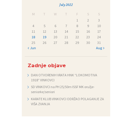
July 2022
M
T
W
T
F
S
S
1
2
3
4
5
6
7
8
9
10
11
12
13
14
15
16
17
18
19
20
21
22
23
24
25
26
27
28
29
30
31
« Jun
Aug »
Zadnje objave
DAN OTVORENIH VRATA HNK “LOKOMOTIVA
1918” VINKOVCI
SD VINKOVCI na PH 25/50m ISSF MK oružje-
seniorke/seniori
KARATE KLUB VINKOVCI ODRŽAO POLAGANJE ZA
VIŠA ZVANJA