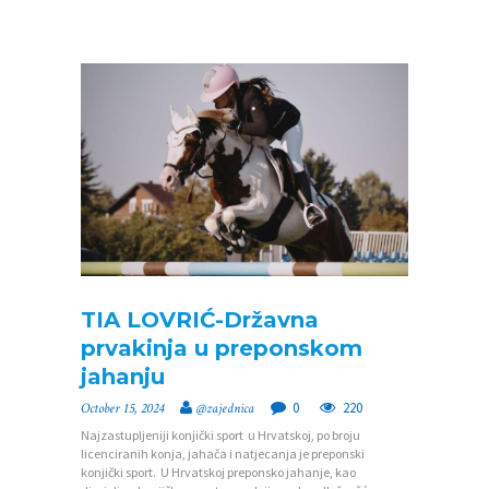
J
A
N
A
T
J
E
Č
A
J
TIA LOVRIĆ-Državna
I
prvakinja u preponskom
jahanju
0
220
October 15, 2024
@zajednica
Najzastupljeniji konjički sport u Hrvatskoj, po broju
licenciranih konja, jahača i natjecanja je preponski
konjički sport. U Hrvatskoj preponsko jahanje, kao