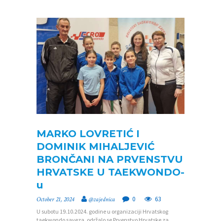
P
MARKO LOVRETIĆ I
O
DOMINIK MIHALJEVIĆ
BRONČANI NA PRVENSTVU
Č
HRVATSKE U TAEKWONDO-
E
u
T
0
63
October 21, 2024
@zajednica
N
U subotu 19.10.2024. godine u organizaciji Hrvatskog
A
taekwondo saveza, održalo se Prvenstvo Hrvatske za