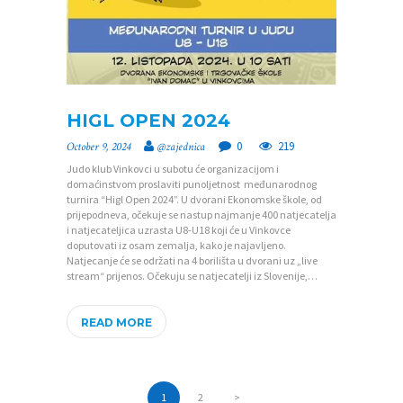
HIGL OPEN 2024
0
219
October 9, 2024
@zajednica
Judo klub Vinkovci u subotu će organizacijom i
domaćinstvom proslaviti punoljetnost međunarodnog
turnira “Higl Open 2024”. U dvorani Ekonomske škole, od
prijepodneva, očekuje se nastup najmanje 400 natjecatelja
i natjecateljica uzrasta U8-U18 koji će u Vinkovce
doputovati iz osam zemalja, kako je najavljeno.
Natjecanje će se održati na 4 borilišta u dvorani uz „live
stream“ prijenos. Očekuju se natjecatelji iz Slovenije,…
READ MORE
Posts
PAGE
1
PAGE
2
>