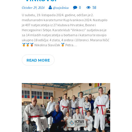
0
58
October 29, 2024
@zajednica
U subotu, 19. listopada 2024. godine, održan je 2.
međunarodni karate turnir Kup Ivankovo 2024. Nastupilo
je 407 natjecatelja iz 27 klubova Hrvatske, Bosne i
Hercegovine i Srbije. Karate klub “Vinkovci” sudjelovao je
sa 14 mladih natjecatelja u borbama i katama te osvojio
ukupno 18 odličja: 4 zlata, 4 srebra i 10 bronci. Morana Iličić
Nikolina Slaviček
Petra…
READ MORE