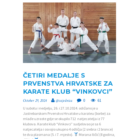
ČETIRI MEDALJE S
PRVENSTVA HRVATSKE ZA
KARATE KLUB “VINKOVCI”
0
61
October 29, 2024
@zajednica
U subotu i nedjelju, 26. i 27.10.2024. održano je u
Jastrebarskom Prvenstvo Hrvatske u karateu (borbe) za
mlađe uzraste gdje se okupilo 712 natjecatelja iz 77
klubova. Karate klub “Vinkovci” sudjelovao je sa 6
natjecatelja i osvojio ukupno 4 odličja (2 srebra i 2 bronce)
te dva plasmana (5. i 7. mjesto).
Morana Iličić (8 godina,