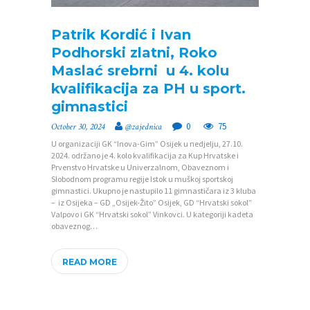
Patrik Kordić i Ivan
Podhorski zlatni, Roko
Maslać srebrni u 4. kolu
kvalifikacija za PH u sport.
gimnastici
0
75
October 30, 2024
@zajednica
U organizaciji GK “Inova-Gim” Osijek u nedjelju, 27.10.
2024. održano je 4. kolo kvalifikacija za Kup Hrvatske i
Prvenstvo Hrvatske u Univerzalnom, Obaveznom i
Slobodnom programu regije Istok u muškoj sportskoj
gimnastici. Ukupno je nastupilo 11 gimnastičara iz 3 kluba
– iz Osijeka – GD „Osijek-Žito” Osijek, GD “Hrvatski sokol”
Valpovo i GK “Hrvatski sokol” Vinkovci. U kategoriji kadeta
obaveznog…
READ MORE