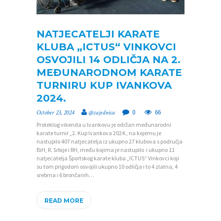
NATJECATELJI KARATE
KLUBA „ICTUS“ VINKOVCI
OSVOJILI 14 ODLIČJA NA 2.
MEĐUNARODNOM KARATE
TURNIRU KUP IVANKOVA
2024.
0
66
October 23, 2024
@zajednica
Proteklog vikenda u Ivankovu je održan međunarodni
karate turnir „2. Kup Ivankova 2024., na kojemu je
nastupilo 407 natjecatelja iz ukupno 27 klubova s područja
BiH, R. Srbije i RH, među kojima je nastupilo i ukupno 11
natjecatelja Športskog karate kluba „ICTUS“ Vinkovci koji
su tom prigodom osvojili ukupno 10 odličja i to 4 zlatna, 4
srebrna i 6 brončanih…
READ MORE