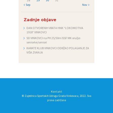
28
29
30
31
« Sep
Nov »
Zadnje objave
DAN OTVORENIH VRATA HNK “LOKOMOTIVA
1918” VINKOVCI
SD VINKOVCI na PH 25/50m ISSF MK oružje-
seniorke/seniori
KARATE KLUB VINKOVCI ODRŽAO POLAGANJE ZA
VIŠA ZVANJA
Kontakt
© Zajednica Sportskih Udruga Grada Vinkovaca, 2022. Sva
prava zadržana