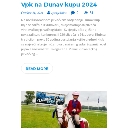
A
Vpk na Dunav kupu 2024
K
0
51
October 21, 2024
@zajednica
T
Na međunarodnom plivačkom natjecanju Dunav kup,
koje se održalo u Vukovaru, sudjelovalo je 36 plivača
vinkovačkog plivačkog kluba. Svoje plivačke vještine
V
pokazali su u konkurenciji 229 plivača iz 9 klubova. Klub sa
I
tradicijom preko 80 godina postojanja koji je ujedno i klub
sa najvećim brojem članova u našem gradu i županiji, opet
J
je pokazao kvalitetu svoga rada. Plivači vinkovačkog
plivačkog…
E
S
READ MORE
T
I
D
O
K
U
M