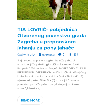
E
N
T
I
TIA LOVRIĆ- pobjednica
F
Otvorenog prvenstvo grada
Zagreba u preponskom
O
jahanju za pony jahače
T
0
139
October 16, 2024
@zajednica
O
Sjajne vijesti sa preponskog turnira u Zagrebu. U
G
organizaciji Zagrebačkog konjičkog Saveza od 4. – 6.
listopada 2024. godine održan je 3. ZAGREB OPEN TURNIR U
A
PREPONSKOM I DRESURNOM JAHANJU Članica Konjičkog
kluba Satir Vinkovci, mlada Vinkovčanka Tia Lovrić (12) i
L
njen mladi pastuh Silver Star(4) su osvojili Otvoreno
E
prvenstvo grada Zagreba u pony kategoriji u utakmici
visine 0,90 metara,…
R
I
READ MORE