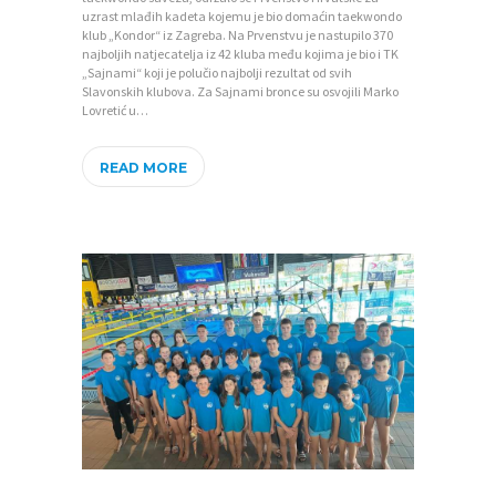
uzrast mlađih kadeta kojemu je bio domaćin taekwondo
O
klub „Kondor“ iz Zagreba. Na Prvenstvu je nastupilo 370
najboljih natjecatelja iz 42 kluba među kojima je bio i TK
Z
„Sajnami“ koji je polučio najbolji rezultat od svih
Slavonskih klubova. Za Sajnami bronce su osvojili Marko
A
Lovretić u…
J
E
READ MORE
D
N
I
C
I
K
O
N
T