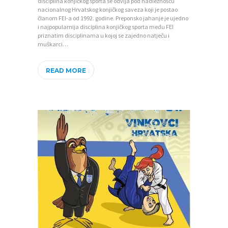
disciplina konjičkog sporta se odvija pod nadležnošću
nacionalnog Hrvatskog konjičkog saveza koji je postao
članom FEI-a od 1992. godine. Preponsko jahanje je ujedno
i najpopularnija disciplina konjičkog sporta među FEI
priznatim disciplinama u kojoj se zajedno natječu i
muškarci…
READ MORE