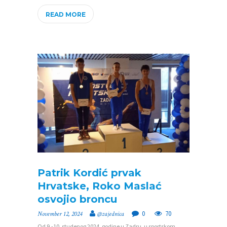
READ MORE
P
O
Patrik Kordić prvak
Č
Hrvatske, Roko Maslać
osvojio broncu
E
0
70
November 12, 2024
@zajednica
T
Od 9.-10. studenog 2024. godine u Zadru, u sportskom