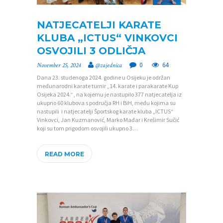
NATJECATELJI KARATE
KLUBA „ICTUS“ VINKOVCI
OSVOJILI 3 ODLIČJA
0
64
November 25, 2024
@zajednica
Dana 23. studenoga 2024. godine u Osijeku je održan
međunarodni karate turnir „14. karate i parakarate Kup
Osijeka 2024.“ , na kojemu je nastupilo 377 natjecatelja iz
ukupno 60 klubova s područja RH i BiH, među kojima su
nastupili i natjecatelji Športskog karate kluba „ICTUS“
Vinkovci, Jan Kuzmanović, Marko Mađar i Krešimir Sučić
koji su tom prigodom osvojili ukupno 3…
READ MORE