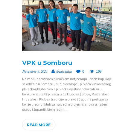
U
M
E
N
T
I
F
VPK u Somboru
O
0
109
November 6, 2024
@zajednica
T
Na međunarodnom plivačkom natjecanju Lenert kup, koje
O
se održalo u Somboru, sudjelovalo je 6 plivača Vinkovačkog
plivačkog kluba. Svoje plivačke vještine pokazali su u
G
konkurenciji 242 plivača iz 13 klubova ( Srbije, Mađarske i
Hrvatske ). Klub sa tradicijom preko 80 godina postojanja
A
koji je ujedno i klub sa najvećim brojem članova u našem
gradu i županiji, bio je jedini…
L
E
READ MORE
R