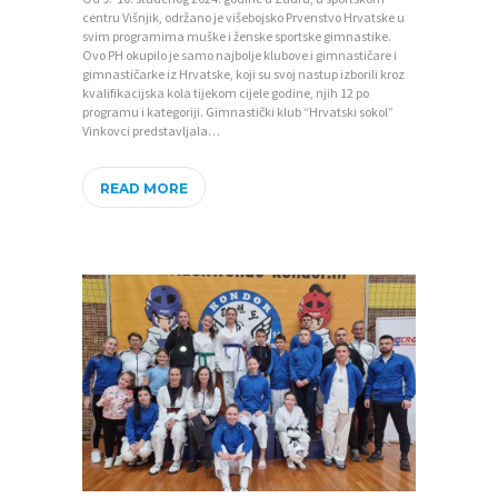
N
centru Višnjik, održano je višebojsko Prvenstvo Hrvatske u
svim programima muške i ženske sportske gimnastike.
A
Ovo PH okupilo je samo najbolje klubove i gimnastičare i
gimnastičarke iz Hrvatske, koji su svoj nastup izborili kroz
O
kvalifikacijska kola tijekom cijele godine, njih 12 po
Z
programu i kategoriji. Gimnastički klub “Hrvatski sokol”
Vinkovci predstavljala…
A
J
READ MORE
E
D
N
I
C
I
K
O
N