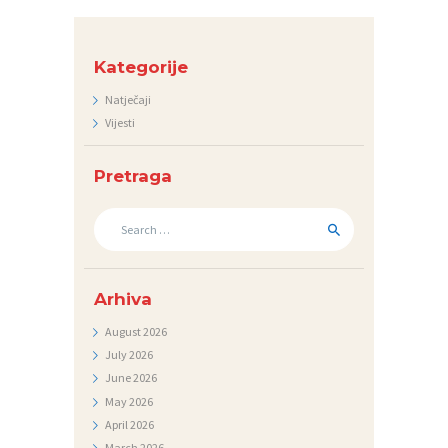
I
J
Kategorije
A
Natječaji
N
Vijesti
A
T
Pretraga
J
Search
E
for:
Č
A
Arhiva
J
August
2026
I
July
2026
June
2026
May
2026
April
2026
March
2026