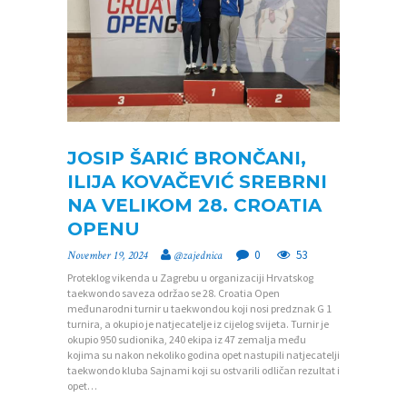
JOSIP ŠARIĆ BRONČANI,
ILIJA KOVAČEVIĆ SREBRNI
NA VELIKOM 28. CROATIA
OPENU
0
53
November 19, 2024
@zajednica
Proteklog vikenda u Zagrebu u organizaciji Hrvatskog
taekwondo saveza održao se 28. Croatia Open
međunarodni turnir u taekwondou koji nosi predznak G 1
turnira, a okupio je natjecatelje iz cijelog svijeta. Turnir je
okupio 950 sudionika, 240 ekipa iz 47 zemalja među
kojima su nakon nekoliko godina opet nastupili natjecatelji
taekwondo kluba Sajnami koji su ostvarili odličan rezultat i
opet…