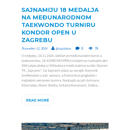
T
SAJNAMIJU 18 MEDALJA
A
NA MEĐUNARODNOM
K
TAEKWONDO TURNIRU
T
KONDOR OPEN U
ZAGREBU
V
0
76
November 12, 2024
@zajednica
I
U nedjelju, 10.11.2024. održan je međunarodni turnir u
J
taekwondou, 18. KONDOR OPEN na kojem je nastupilo oko
550 natjecatelja iz 39 klubova među kojima su bili i članovi
E
TK „Sajnami“. Za Sajnami zlata su osvojili: Dominik
Greifenstein u kat. seniora, a Dominik je proglašen i
S
najboljim seniorom turnira. Nastupili su još i Armana
T
Džamalija, Marin Stočko, te Karla Kovanović. Srebra…
I
READ MORE
D
O
K