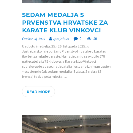
SEDAM MEDALJA S
PRVENSTVA HRVATSKE ZA
KARATE KLUB VINKOVCI
0
40
October 28, 2025
@zajednica
U subotu i nedjelju, 25. i 26. listopada 2025., u
Jastrebarskom je održano Prvenstvo Hrvatske u karateu
(borbe) za mlađe uzraste. Na natjecanju se okupilo 578
natjecatelja iz 75 klubova, a Karate klub Vinkovci
sudjelovao je s deset natjecatelja i ostvario izniman uspjeh
– osvojeno je čak sedam medalja (3 zlata, 2 srebra i 2
bronce) te dva peta mjesta. …
READ MORE