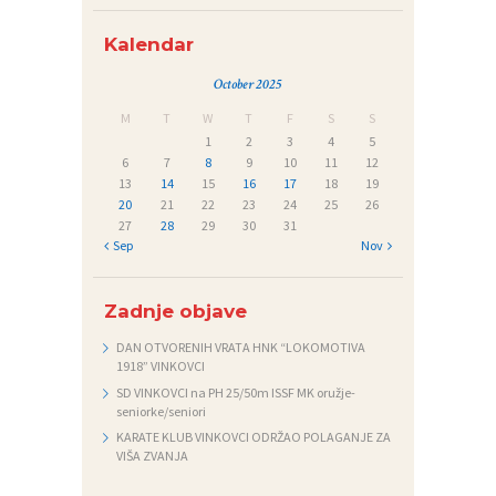
Kalendar
October 2025
M
T
W
T
F
S
S
1
2
3
4
5
6
7
8
9
10
11
12
13
14
15
16
17
18
19
20
21
22
23
24
25
26
27
28
29
30
31
« Sep
Nov »
Zadnje objave
DAN OTVORENIH VRATA HNK “LOKOMOTIVA
1918” VINKOVCI
SD VINKOVCI na PH 25/50m ISSF MK oružje-
seniorke/seniori
KARATE KLUB VINKOVCI ODRŽAO POLAGANJE ZA
VIŠA ZVANJA