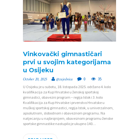
Vinkovački gimnastičari
prvi u svojim kategorijama
u Osijeku
0
35
October 20, 2025
@zajednica
U Osijeku je u subotu, 18. listopada 2025. održano 4. kolo
kvalifikacija za Kup Hrvatske u ženskoj sportskoj
gimnastici, obavezni program – regija Istok i 3. kolo
Kvalifikacija za Kup Hrvatske i prvenstvo Hrvatske u
muškoj sportskoj gimnastici, regija Istok, u univerzalnom,
apsolutnom, slobodnom i obaveznom programu. Na
natjecanju u najbrojnijem, obaveznom programu ženske
sportske gimnastike nastupilo je ukupno 140…