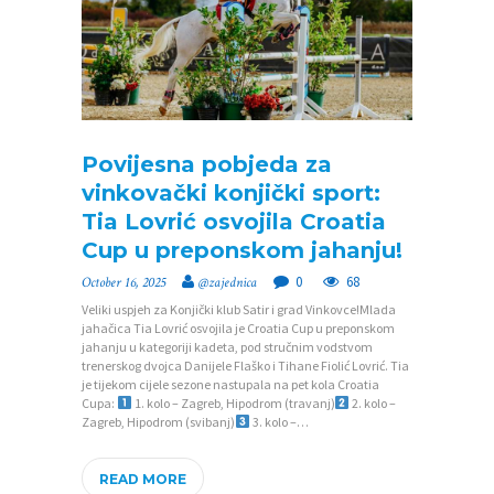
J
E
D
N
I
Povijesna pobjeda za
C
vinkovački konjički sport:
Tia Lovrić osvojila Croatia
I
Cup u preponskom jahanju!
K
0
68
October 16, 2025
@zajednica
O
Veliki uspjeh za Konjički klub Satir i grad Vinkovce!Mlada
N
jahačica Tia Lovrić osvojila je Croatia Cup u preponskom
jahanju u kategoriji kadeta, pod stručnim vodstvom
T
trenerskog dvojca Danijele Flaško i Tihane Fiolić Lovrić. Tia
je tijekom cijele sezone nastupala na pet kola Croatia
A
Cupa:
1. kolo – Zagreb, Hipodrom (travanj)
2. kolo –
Zagreb, Hipodrom (svibanj)
3. kolo –…
K
T
READ MORE