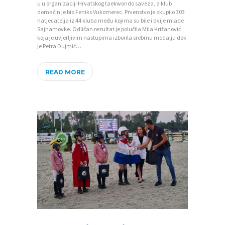
u u organizaciji Hrvatskog taekwondo saveza, a klub
domaćin je bio Feniks Vukomerec. Prvenstvo je okupilo 303
natjecatelja iz 44 kluba među kojima su bile i dvije mlade
Sajnamovke. Odličan rezultat je polučila Mila Križanović
koja je uvjerljivim nastupima izborila srebrnu medalju dok
je Petra Dujmić…
READ MORE