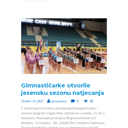
V
I
J
E
S
T
I
D
O
K
Gimnastičarke otvorile
U
jesensku sezonu natjecanja
M
0
42
October 14, 2025
@zajednica
E
3. kolo Kupa Hrvatske u ženskoj sportskoj gimnastici –
osnovni program, regija Istok, održalo se u subotu, 11.10. u
N
Vukovaru. Nastupilo je ukupno 85 gimnastičarki iz 5
klubova – iz Osijeka – GD „Osijek-Žito”, Valpova, Vukovara,
T
Slavonskog Broda i Vinkovaca u kategorijama starijih