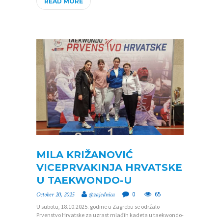
READ MORE
MILA KRIŽANOVIĆ
VICEPRVAKINJA HRVATSKE
U TAEKWONDO-U
0
65
October 20, 2025
@zajednica
U subotu, 18.10.2025. godine u Zagrebu se održalo
Prvenstvo Hrvatske za uzrast mlađih kadeta u taekwondo-