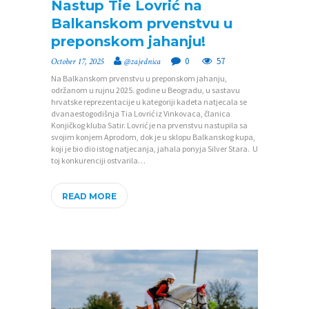
Nastup Tie Lovrić na
Balkanskom prvenstvu u
preponskom jahanju!
0
57
October 17, 2025
@zajednica
Na Balkanskom prvenstvu u preponskom jahanju,
održanom u rujnu 2025. godine u Beogradu, u sastavu
hrvatske reprezentacije u kategoriji kadeta natjecala se
P
dvanaestogodišnja Tia Lovrić iz Vinkovaca, članica
Konjičkog kluba Satir. Lovrić je na prvenstvu nastupila sa
O
svojim konjem Aprodom, dok je u sklopu Balkanskog kupa,
koji je bio dio istog natjecanja, jahala ponyja Silver Stara. U
Č
toj konkurenciji ostvarila…
E
T
READ MORE
N
A
O
Z
A