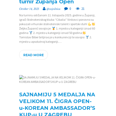
A
turnir Županja Open
T
0
21
October 14, 2025
@zajednica
J
Na turniru održanom 11. listopada 2025. godine u Županji,
igrači Stolnoteniskog kluba “Cibalia” Vinkovci ponovno su
E
pokazali vrhunski stolnoteniski talent i sportski duh!
Željko Županić osvojio je:
1. mjesto u kategoriji iznad 60
Č
godina
2. mjesto u kategoriji iznad 50 godina
Tomislav Biber briljirao je u konkurenciji te osvojio:
2.
A
mjesto u apsolutnoj kategoriji.…
J
I
READ MORE
SAJNAMIJU 5 MEDALJA NA
VELIKOM 11. ČIGRA OPEN-
u-KOREAN AMBASSADOR’S
KUP-u U ZAGREBU