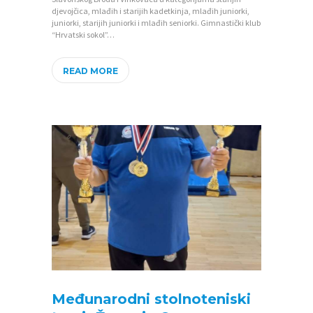
I
djevojčica, mlađih i starijih kadetkinja, mlađih juniorki,
juniorki, starijih juniorki i mlađih seniorki. Gimnastički klub
F
“Hrvatski sokol”…
O
READ MORE
T
O
G
A
L
E
R
I
J
A
N
Međunarodni stolnoteniski