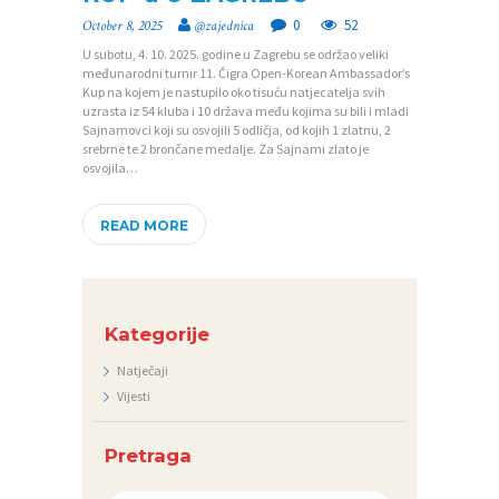
0
52
October 8, 2025
@zajednica
U subotu, 4. 10. 2025. godine u Zagrebu se održao veliki
međunarodni turnir 11. Čigra Open-Korean Ambassador’s
Kup na kojem je nastupilo oko tisuću natjecatelja svih
uzrasta iz 54 kluba i 10 država među kojima su bili i mladi
Sajnamovci koji su osvojili 5 odličja, od kojih 1 zlatnu, 2
srebrne te 2 brončane medalje. Za Sajnami zlato je
osvojila…
READ MORE
Kategorije
Natječaji
Vijesti
Pretraga