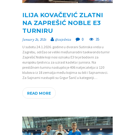
ILIJA KOVAČEVIĆ ZLATNI
NA ZAPREŠIĆ NOBLE E3
TURNIRU
0
35
January 26, 2026
@zajednica
U subotu 24.1.2026. godine u dvorani Sutinska vrela u
Zagrebu, održao se veliki međunarodni taekwondo turnir
Zaprešić Noble koji nosi oznaku E3 te je bodovni za
europsku ljestvicu za uzrast kadeta i juniora. Na
prestižnom turniru nastupilo je 406 natjecatelja iz 120
klubova iz 18 zemalja među kojima su bili i Sajnamovci.
Za Sajnami nastupili su Grgur Šarić u kategoriji…
READ MORE