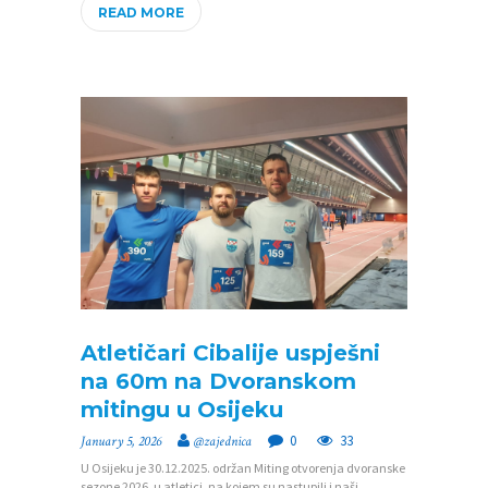
READ MORE
A
J
E
D
N
I
C
I
K
O
N
Atletičari Cibalije uspješni
na 60m na Dvoranskom
T
mitingu u Osijeku
A
0
33
January 5, 2026
@zajednica
K
U Osijeku je 30.12.2025. održan Miting otvorenja dvoranske
T
sezone 2026. u atletici, na kojem su nastupili i naši