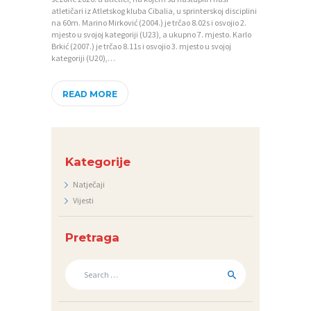
atletičari iz Atletskog kluba Cibalia, u sprinterskoj disciplini
V
na 60m. Marino Mirković (2004.) je trčao 8.02s i osvojio 2.
mjesto u svojoj kategoriji (U23), a ukupno 7. mjesto. Karlo
I
Brkić (2007.) je trčao 8.11s i osvojio 3. mjesto u svojoj
kategoriji (U20),…
J
E
READ MORE
S
T
I
Kategorije
D
Natječaji
O
Vijesti
K
U
Pretraga
M
Search
E
for:
N