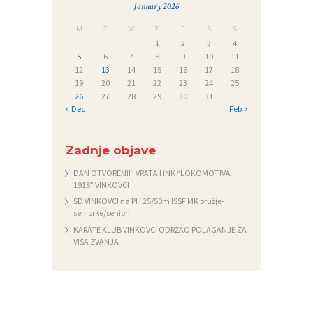
January 2026
M
T
W
T
F
S
S
1
2
3
4
5
6
7
8
9
10
11
12
13
14
15
16
17
18
19
20
21
22
23
24
25
26
27
28
29
30
31
« Dec
Feb »
Zadnje objave
DAN OTVORENIH VRATA HNK “LOKOMOTIVA
1918” VINKOVCI
SD VINKOVCI na PH 25/50m ISSF MK oružje-
seniorke/seniori
KARATE KLUB VINKOVCI ODRŽAO POLAGANJE ZA
VIŠA ZVANJA