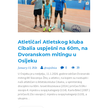
Atletičari Atletskog kluba
P
Cibalia uspješni na 60m, na
O
Dvoranskom mitingu u
Č
Osijeku
E
0
39
January 13, 2026
@zajednica
T
U Osijeku je u nedjelju, 11.1.2026. godine održan Dvoranski
miting AK Slavonija-Žito, u atletici, na kojem su nastupili i
N
naši atletičari iz Atletsko kluba Cibalia, u sprinterskoj
disciplini na 60m. Israel Alozieuwa (2014.) je trčao 9.04s i
A
osvojio 4. mjesto u svojoj kategoriji (U14). Karlo Brkić (2007.)
je trčao 8.15s i osvojio 2. mjesto u svojoj kategoriji (U20), a
O
ukupno…
Z