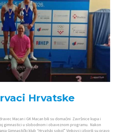
prvaci Hrvatske
Zadravec Macan i GK Macan bili su domaćini Završnice kupa i
koj gimnastici u slobodnom i obaveznom programu. Nakon
anja Gimnastički klub “Hrvatski sokol” Vinkovci izborili su pravo