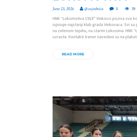
June 23, 2026
@zajednica
0
39
HNK “Lokomotiva 1918” Vinkovci poziva sve koji 
ispisuje najstariji klub grada Vinkovaca. Svi s
na zelenom tepihu, na starim Lokosima. HNK “
uzraste. Kontakti trener navedeni su na plaka
READ MORE
POČETNA
O ZAJEDNICI
KONTAKT
VIJESTI
DOKUMENTI