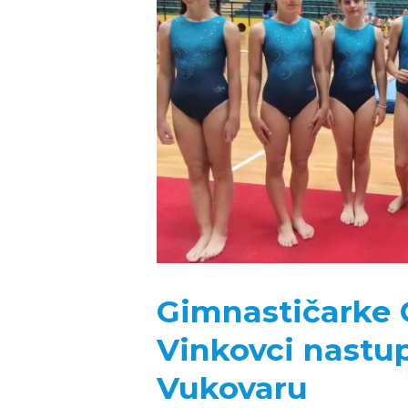
FOTOGALERIJA
NATJEČAJI
Gimnastičarke 
Vinkovci nastup
Vukovaru