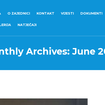
A
O ZAJEDNICI
KONTAKT
VIJESTI
DOKUMENTI
ERIJA
NATJEČAJI
thly Archives: June 