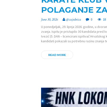
POLAGANJE ZA
June 30, 2026
@zajednica
0
18
U ponedjeljak, 29. lipnja 2026. godine, u dvora
zvanja. Ispitu je pristupilo 30 kandidata pred
Ivezić (5. DAN – licencirani ispitivač Hrvatskog
kandidati pokazali su potrebnu razinu znanja te
READ MORE