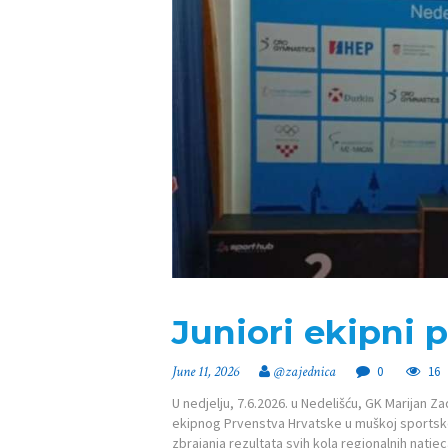
Juniori ekipni 
June 11, 2026
@zajednica
0
16
U nedjelju, 7.6.2026. u Nedelišću, GK Marijan 
ekipnog Prvenstva Hrvatske u muškoj sports
zbrajanja rezultata svih kola regionalnih natjec