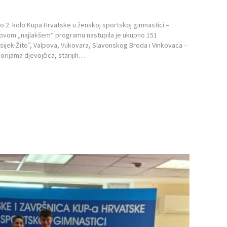
ano 2. kolo Kupa Hrvatske u ženskoj sportskoj gimnastici –
u ovom „najlakšem“ programu nastupila je ukupno 151
Osijek-Žito”, Valpova, Vukovara, Slavonskog Broda i Vinkovaca –
orijama djevojčica, starijih…