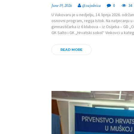
June 19, 2026
@zajednica
0
34
U Vukovaru je u nedjelju, 14. lipnja 2026. održ
osnovni program, regija Istok. Na natjecanju 
gimnastičarka iz 6 klubova – iz Osijeka – GD „
GK Salto i GK „Hrvatski sokol“ Vinkovci u kateg
READ MORE