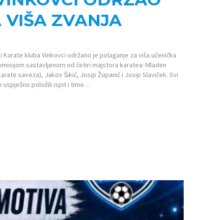
 VIŠA ZVANJA
ni Karate kluba Vinkovci održano je polaganje za viša učenička
 komisijom sastavljenom od četiri majstora karatea: Mladen
 karate saveza), Jakov Šikić, Josip Županić i Josip Slaviček. Svi
 uspješno položili ispit i time…