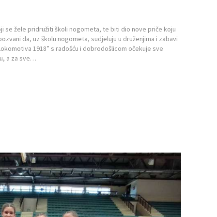
se žele pridružiti školi nogometa, te biti dio nove priče koju
u pozvani da, uz školu nogometa, sudjeluju u druženjima i zabavi
Lokomotiva 1918” s radošću i dobrodošlicom očekuje sve
tu, a za sve…