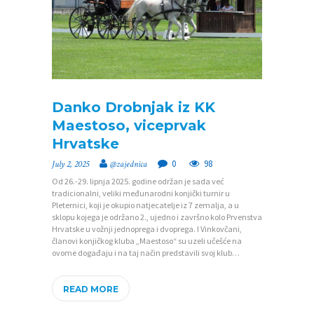
T
N
A
O
Z
Danko Drobnjak iz KK
A
Maestoso, viceprvak
J
Hrvatske
E
0
98
July 2, 2025
@zajednica
D
Od 26.-29. lipnja 2025. godine održan je sada već
tradicionalni, veliki međunarodni konjički turnir u
N
Pleternici, koji je okupio natjecatelje iz 7 zemalja, a u
sklopu kojega je održano 2., ujedno i završno kolo Prvenstva
I
Hrvatske u vožnji jednoprega i dvoprega. I Vinkovčani,
C
članovi konjičkog kluba „Maestoso“ su uzeli učešće na
ovome događaju i na taj način predstavili svoj klub…
I
K
READ MORE
O