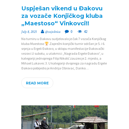
Uspješan vikend u Đakovu
za vozače Konjičkog kluba
„Maestoso“ Vinkovci!!
0
42
July 8, 2025
@zajednica
Na turniru u Đakovu sudjelovalo je čak 7 vozača Konjičkog
kluba Maestoso
.Zaprežni konjički turnir održan je 5. i 6.
srpnja u Ergeli Đakovo, u sklopu manifestacije Đakovački
vezovi.U subotu, u utakmici „Nagrada Ergele Đakovo“, u
kategoriji jednoprega Filip Nikolić zauzeo je 2. mjesto, a
Mihael Lukavec 3. U kategoriji dvoprega za nagradu Ergele
Đakovo pobijedio je Andrija Obrovac, Danko…
READ MORE
P
O
Č
E