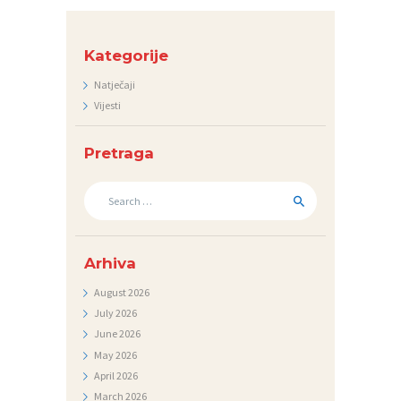
N
T
Kategorije
A
Natječaji
K
Vijesti
T
Pretraga
V
I
Search
for:
J
E
Arhiva
S
August
2026
T
July
2026
I
June
2026
D
May
2026
April
2026
O
March
2026