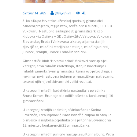
41
October 14, 2025
@zajednica
3. kolo Kupa Hrvatske u ženskoj sportskoj gimnastici –
osnovni program, regija Istok, održalo se u subotu, 11.10. u
Vukovaru. Nastupilo je ukupno 85 gimnastičarki iz 5
klubova – iz Osijeka – GD „Osijek-Žito”, Valpova, Vukovara,
Slavonskog Broda i Vinkovaca u kategorijama starijih
djevojčica, mlađih i starijih kadetkinja, mlađih juniorki,
juniorki, starijih juniorki i mlađih seniorki.
Gimnastički klub “Hrvatski sokol” Vinkovci nastupio je u
kategorijama mlađih kadetkinja, starijih kadetkinja i
P
mlađih juniorki. Svim gimnastičarkama ovo je bio drugi, a
O
nekima i prvi nastup na jednom gimnastičkom natjecanju,
te se od njih nije očekivao neki veliki rezultat.
Č
U kategoriji mlađih kadetkinja nastupila je pojedinka
E
Bruna Krmek. Bruna je bila odlična šesta u konkurenciji 10
gimnastičarki.
T
U kategoriji starijih kadetkinja Vinkovčanke Korina
N
Lovrenčić, Lota Mijaković i Vida Banožić ekipno su osvojile
5. mjesto, a najbolja pojedinka bila je Korina Lovrenčić na
A
18. mjestu u konkurenciji 21 gimnastičarke.
O
U kategoriji mlađih juniorki nastupile su Korina Burić, Petra