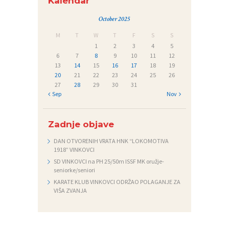
Kalendar
October 2025
M
T
W
T
F
S
S
1
2
3
4
5
6
7
8
9
10
11
12
13
14
15
16
17
18
19
20
21
22
23
24
25
26
27
28
29
30
31
« Sep
Nov »
Zadnje objave
DAN OTVORENIH VRATA HNK “LOKOMOTIVA
1918” VINKOVCI
SD VINKOVCI na PH 25/50m ISSF MK oružje-
seniorke/seniori
KARATE KLUB VINKOVCI ODRŽAO POLAGANJE ZA
VIŠA ZVANJA