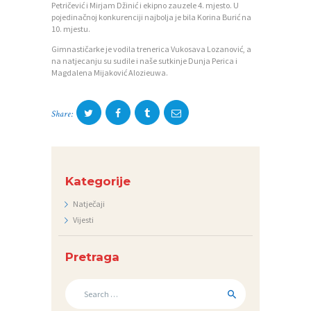
Petričević i Mirjam Džinić i ekipno zauzele 4. mjesto. U
Z
pojedinačnoj konkurenciji najbolja je bila Korina Burić na
10. mjestu.
A
Gimnastičarke je vodila trenerica Vukosava Lozanović, a
J
na natjecanju su sudile i naše sutkinje Dunja Perica i
E
Magdalena Mijaković Alozieuwa.
D
N
Share:
I
C
I
Kategorije
K
Natječaji
Vijesti
O
N
Pretraga
T
A
Search
for:
K