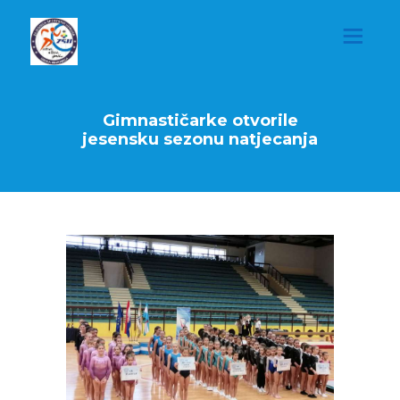
Gimnastičarke otvorile
jesensku sezonu natjecanja