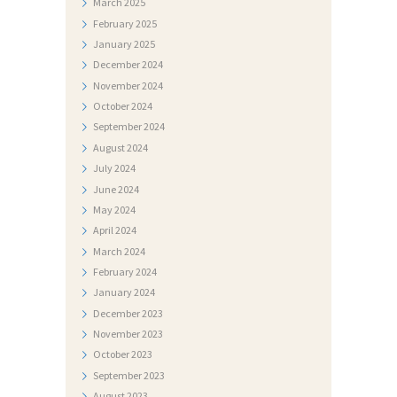
March
2025
N
February
2025
T
January
2025
I
December
2024
November
2024
F
October
2024
O
September
2024
T
August
2024
July
2024
O
June
2024
G
May
2024
A
April
2024
L
March
2024
February
2024
E
January
2024
R
December
2023
I
November
2023
October
2023
J
September
2023
A
August
2023