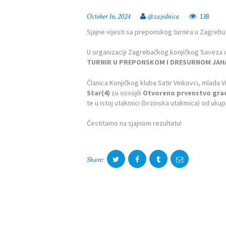
October 16, 2024
@zajednica
138
Sjajne vijesti sa preponskog turnira u Zagrebu
U organizaciji Zagrebačkog konjičkog Saveza o
POČETNA
TURNIR U PREPONSKOM I DRESURNOM JA
O ZAJEDNICI
Članica Konjičkog kluba Satir Vinkovci, mlada 
Star(4)
su osvojili
Otvoreno prvenstvo grad
te u istoj utakmici (brzinska utakmica) od ukup
KONTAKT
Čestitamo na sjajnom rezultatu!
VIJESTI
DOKUMENTI
Share:
FOTOGALERIJA
NATJEČAJI