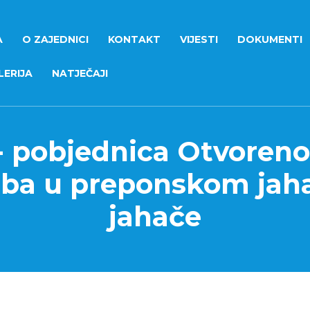
A
O ZAJEDNICI
KONTAKT
VIJESTI
DOKUMENTI
ERIJA
NATJEČAJI
- pobjednica Otvoreno
eba u preponskom jaha
jahače