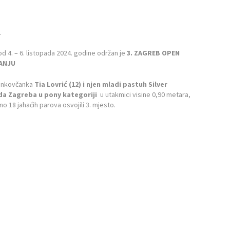
.
d 4. – 6. listopada 2024. godine održan je
3. ZAGREB OPEN
HANJU
Vinkovčanka
Tia Lovrić (12) i njen mladi pastuh Silver
a Zagreba u pony kategoriji
u utakmici visine 0,90 metara,
no 18 jahaćih parova osvojili 3. mjesto.