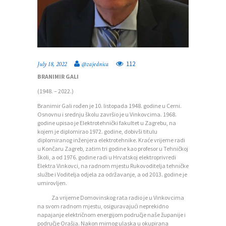
112
July 18, 2022
@zajednica
BRANIMIR GALI
(1948. – 2022.)
Branimir Gali rođen je 10. listopada 1948. godine u Cerni.
Osnovnu i srednju školu završio je u Vinkovcima. 1968.
godine upisao je Elektrotehnički fakultet u Zagrebu, na
kojem je diplomirao 1972. godine, dobivši titulu
diplomiranog inženjera elektrotehnike. Kraće vrijeme radi
u Končaru Zagreb, zatim tri godine kao profesor u Tehničkoj
školi, a od 1976. godine radi u Hrvatskoj elektroprivredi
Elektra Vinkovci, na radnom mjestu Rukovoditelja tehničke
službe i Voditelja odjela za održavanje, a od 2013. godine je
umirovljen.
Za vrijeme Domovinskog rata radio je u Vinkovcima
na svom radnom mjestu, osiguravajući neprekidno
napajanje električnom energijom područje naše županije i
područje Orašja. Nakon mirnog ulaska u okupirana