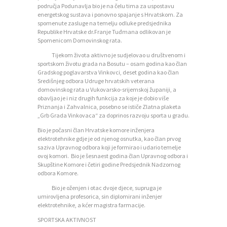
područja Podunavlja bio je na čelu tima za uspostavu
energetskog sustava i ponovno spajanje s Hrvatskom. Za
spomenute zasluge na temelju odluke predsjednika
Republike Hrvatske dr.Franje Tuđmana odlikovan je
Spomenicom Domovinskog rata.
Tijekom života aktivno je sudjelovao u društvenom i
sportskom životu grada na Bosutu – osam godina kao član
Gradskog poglavarstva Vinkovci, deset godina kao član
Središnjeg odbora Udruge hrvatskih veterana
P
domovinskog rata u Vukovarsko-srijemskoj županiji, a
O
obavljao je i niz drugih funkcija za koje je dobio više
Priznanja i Zahvalnica, posebno se ističe Zlatna plaketa
Č
„Grb Grada Vinkovaca“ za doprinos razvoju sporta u gradu.
E
Bio je počasni član Hrvatske komore inženjera
elektrotehnike gdje je od njenog osnutka, kao član prvog
T
saziva Upravnog odbora koji je formirao i udario temelje
ovoj komori. Bio je šesnaest godina član Upravnog odbora i
N
Skupštine Komore i četiri godine Predsjednik Nadzornog
odbora Komore.
A
Bio je oženjen i otac dvoje djece, supruga je
O
umirovljena profesorica, sin diplomirani inženjer
elektrotehnike, a kćer magistra farmacije.
Z
SPORTSKA AKTIVNOST
A