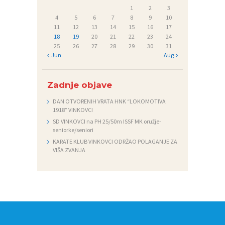
1
2
3
4
5
6
7
8
9
10
11
12
13
14
15
16
17
18
19
20
21
22
23
24
25
26
27
28
29
30
31
« Jun
Aug »
Zadnje objave
DAN OTVORENIH VRATA HNK “LOKOMOTIVA
1918” VINKOVCI
SD VINKOVCI na PH 25/50m ISSF MK oružje-
seniorke/seniori
KARATE KLUB VINKOVCI ODRŽAO POLAGANJE ZA
VIŠA ZVANJA