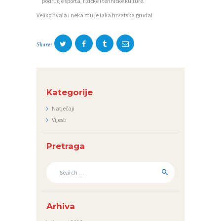
područje športa, fizičke i tehničke kulture.
V
Veliko hvala i neka mu je laka hrvatska gruda!
I
J
Share:
E
S
T
I
Kategorije
Natječaji
D
Vijesti
O
K
Pretraga
U
Search
M
for:
E
N
Arhiva
T