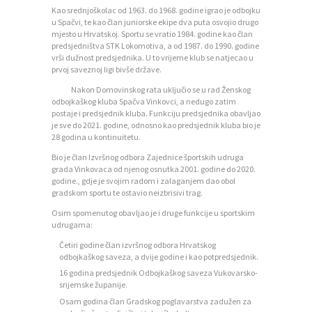
Kao srednjoškolac od 1963. do 1968. godine igrao je odbojku
J
u Spačvi, te kao član juniorske ekipe dva puta osvojio drugo
mjesto u Hrvatskoj. Sportu se vratio 1984. godine kao član
E
predsjedništva STK Lokomotiva, a od 1987. do 1990. godine
D
vrši dužnost predsjednika. U to vrijeme klub se natjecao u
prvoj saveznoj ligi bivše države.
N
Nakon Domovinskog rata uključio se u rad Ženskog
I
odbojkaškog kluba Spačva Vinkovci, a nedugo zatim
postaje i predsjednik kluba. Funkciju predsjednika obavljao
C
je sve do 2021. godine, odnosno kao predsjednik kluba bio je
28 godina u kontinuitetu.
I
Bio je član Izvršnog odbora Zajednice športskih udruga
K
grada Vinkovaca od njenog osnutka 2001. godine do 2020.
godine., gdje je svojim radom i zalaganjem dao obol
O
gradskom sportu te ostavio neizbrisivi trag.
N
Osim spomenutog obavljao je i druge funkcije u sportskim
udrugama:
T
Četiri godine član izvršnog odbora Hrvatskog
A
odbojkaškog saveza, a dvije godine i kao potpredsjednik.
K
16 godina predsjednik Odbojkaškog saveza Vukovarsko-
srijemske županije.
T
Osam godina član Gradskog poglavarstva zadužen za