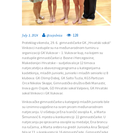
128
July 3, 2024
@zajednica
Proteklog vikenda, 29. 6. gimnastičarke GK „Hrvatski sokol“
Vinkovci nastupile su na međunarodnom turniru u
organizaciji GK Vukovar – 1. Vukovar kup, na kojem su
nastupile gimnastičarke iz Bosne i Hercegovine,
Makedonije i Hrvatske – sudjelovalo je 12 timova
natjecateljica obaveznog programa u kategorijama
kadetkinja, mlađih juniorki, juniorki i mlađih seniorki iz 8
P
klubova: GK Olimp Doboj, GK Salto Tuzla, KGS Partizan
Orce Nikolov Skopje, Gimnastičko društvo Beli Manastir,
O
Inova gym Osijek, GD Hrvatski sokol Valpovo, GK Hrvatski
sokol Vinkovci i GK Vukovar.
Č
Vinkovačke gimnastičarke u kategoriji mlađih juniorki bile
E
su iznimno uspješne na svom prvom međunarodnom
natjecanju. U višeboju je Ena Ivančić osvojila 4., a Marta
T
Šimunović 6. mjesto u konkurenciji 22 gimnastičarke. U
N
natjecanju po spravama osvojile su medalje, Ena broncu
na ručama, a Marta srebro na gredi! Juniorka Ana Škripač
A
bila je 13. u konkurenciji 16 gimnastičarki. Gimnastičarke