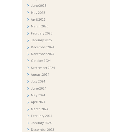
E
June
2025
May
2025
N
April
2025
T
March
2025
I
February
2025
January
2025
F
December
2024
O
November
2024
T
October
2024
September
2024
O
August
2024
G
July
2024
A
June
2024
May
2024
L
April
2024
E
March
2024
R
February
2024
I
January
2024
December
2023
J