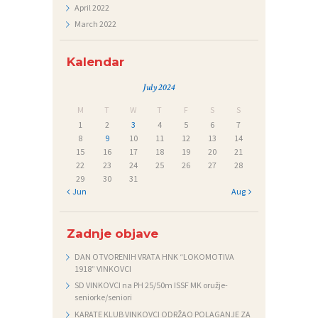
April
2022
March
2022
Kalendar
July 2024
M
T
W
T
F
S
S
1
2
3
4
5
6
7
8
9
10
11
12
13
14
15
16
17
18
19
20
21
22
23
24
25
26
27
28
29
30
31
« Jun
Aug »
Zadnje objave
DAN OTVORENIH VRATA HNK “LOKOMOTIVA
1918” VINKOVCI
SD VINKOVCI na PH 25/50m ISSF MK oružje-
seniorke/seniori
KARATE KLUB VINKOVCI ODRŽAO POLAGANJE ZA