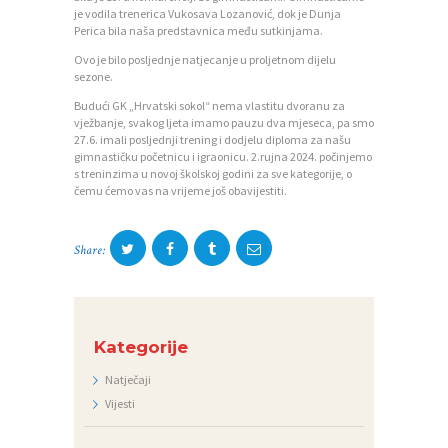
je vodila trenerica Vukosava Lozanović, dok je Dunja
O
Perica bila naša predstavnica među sutkinjama.
Z
Ovo je bilo posljednje natjecanje u proljetnom dijelu
sezone.
A
Budući GK „Hrvatski sokol“ nema vlastitu dvoranu za
J
vježbanje, svakog ljeta imamo pauzu dva mjeseca, pa smo
27.6. imali posljednji trening i dodjelu diploma za našu
E
gimnastičku početnicu i igraonicu. 2.rujna 2024. počinjemo
s treninzima u novoj školskoj godini za sve kategorije, o
D
čemu ćemo vas na vrijeme još obavijestiti.
N
I
Share:
C
I
K
Kategorije
O
Natječaji
N
Vijesti
T