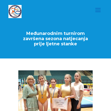
Međunarodnim turnirom
završena sezona natjecanja
prije ljetne stanke