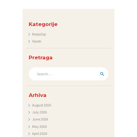
O
N
T
Kategorije
A
Natječaji
K
Vijesti
T
V
Pretraga
I
Search
J
for:
E
S
Arhiva
T
August
2026
I
July
2026
June
2026
D
May
2026
O
April
2026