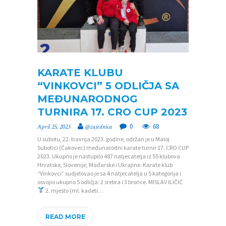
T
N
A
O
KARATE KLUBU
Z
“VINKOVCI” 5 ODLIČJA SA
A
MEĐUNARODNOG
J
TURNIRA 17. CRO CUP 2023
E
0
68
April 25, 2023
@zajednica
D
U subotu, 22. travnja 2023. godine, održan je u Maloj
N
Subotici (Čakovec) međunarodni karate turnir 17. CRO CUP
2023. Ukupno je nastupilo 487 natjecatelja iz 55 klubova
I
Hrvatske, Slovenije, Mađarske i Ukrajine. Karate klub
“Vinkovci” sudjelovao je sa 4 natjecatelja u 5 kategorija i
C
osvojio ukupno 5 odličja: 2 srebra i 3 bronce. MISLAV ILIČIĆ
2. mjesto (ml. kadeti…
I
K
READ MORE