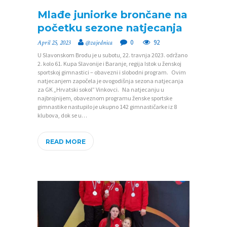
Mlađe juniorke brončane na
početku sezone natjecanja
0
92
April 25, 2023
@zajednica
U Slavonskom Brodu je u subotu, 22. travnja 2023. održano
2. kolo 61. Kupa Slavonije i Baranje, regija Istok u ženskoj
sportskoj gimnastici – obavezni i slobodni program. Ovim
natjecanjem započela je ovogodišnja sezona natjecanja
za GK „Hrvatski sokol” Vinkovci. Na natjecanju u
najbrojnijem, obaveznom programu ženske sportske
gimnastike nastupilo je ukupno 142 gimnastičarke iz 8
klubova, dok se u…
READ MORE
P
O
Č
E