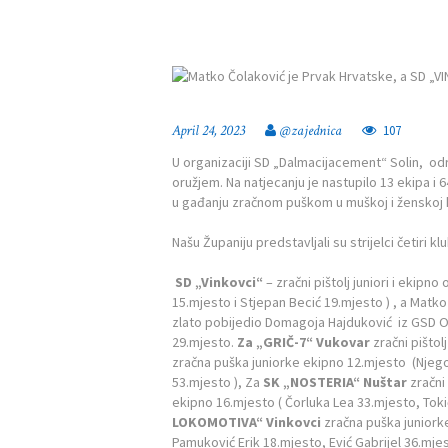
April 24, 2023
@zajednica
107
U organizaciji SD „Dalmacijacement“ Solin, o
oružjem. Na natjecanju je nastupilo 13 ekipa i 6
u gađanju zračnom puškom u muškoj i ženskoj k
Našu Županiju predstavljali su strijelci četiri kl
SD „Vinkovci“
– zračni pištolj juniori i ekipn
15.mjesto i Stjepan Becić 19.mjesto ) , a Matko
zlato pobijedio Domagoja Hajduković iz GSD Osi
29.mjesto.
Za „GRIČ-7“ Vukovar
zračni pištol
zračna puška juniorke ekipno 12.mjesto (Njego
53.mjesto ), Za
SK „NOSTERIA“ Nuštar
zračni 
ekipno 16.mjesto ( Čorluka Lea 33.mjesto, Toki
LOKOMOTIVA“ Vinkovci
zračna puška juniorke
Pamuković Erik 18.mjesto, Ević Gabrijel 36.mjest