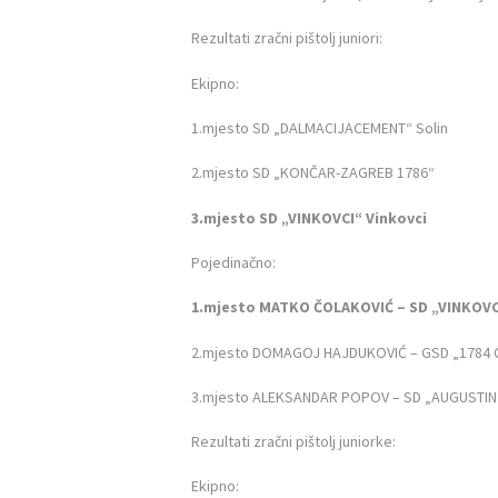
Rezultati zračni pištolj juniori:
Ekipno:
1.mjesto SD „DALMACIJACEMENT“ So
2.mjesto SD „KONČAR-ZAGREB 178
3.mjesto SD „VINKOVCI“ Vinko
Pojedinačno:
1.mjesto MATKO ČOLAKOVIĆ – SD „V
2.mjesto DOMAGOJ HAJDUKOVIĆ – GSD „1784 
3.mjesto ALEKSANDAR POPOV – SD „AUGUSTIN
Rezultati zračni pištolj juniorke:
Ekipno: