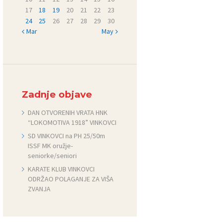
17
18
19
20
21
22
23
24
25
26
27
28
29
30
« Mar
May »
Zadnje objave
DAN OTVORENIH VRATA HNK
“LOKOMOTIVA 1918” VINKOVCI
SD VINKOVCI na PH 25/50m
ISSF MK oružje-
seniorke/seniori
KARATE KLUB VINKOVCI
ODRŽAO POLAGANJE ZA VIŠA
ZVANJA