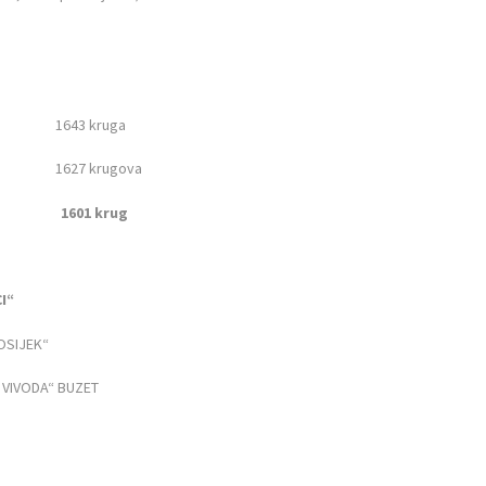
lin 1643 kruga
6“ 1627 krugova
vci 1601 krug
INKOVCI“
OSIJEK“
 VIVODA“ BUZET