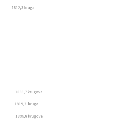
812,3 kruga
in 1838,7 krugova
n 1819,3 kruga
b 1806,8 krugova