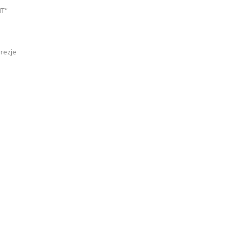
NT“
rezje