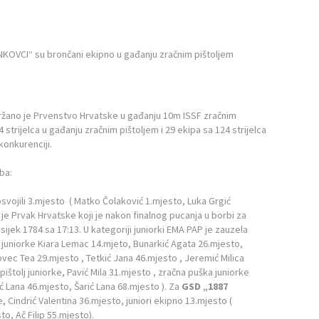
držano je Prvenstvo Hrvatske u gađanju 10m ISSF zračnim
4 strijelca u gađanju zračnim pištoljem i 29 ekipa sa 124 strijelca
onkurenciji.
uba:
o osvojili 3.mjesto ( Matko Čolaković 1.mjesto, Luka Grgić
 je Prvak Hrvatske koji je nakon finalnog pucanja u borbi za
jek 1784 sa 17:13. U kategoriji juniorki EMA PAP je zauzela
j juniorke Kiara Lemac 14.mjeto, Bunarkić Agata 26.mjesto,
vec Tea 29.mjesto , Tetkić Jana 46.mjesto , Jeremić Milica
pištolj juniorke, Pavić Mila 31.mjesto , zračna puška juniorke
ć Lana 46.mjesto, Šarić Lana 68.mjesto ). Za
GSD „1887
, Cindrić Valentina 36.mjesto, juniori ekipno 13.mjesto (
o, Ač Filip 55.mjesto).