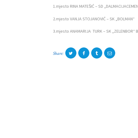
1.mjesto RINA MATEŠIĆ – SD „DALMACIJACEME
2.mjesto VANJA STOJANOVIĆ – SK „BOLMAN“
3.mjesto ANAMARIJA TURK – SK „ZELENBOR“ B
Share: