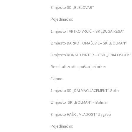
3.mjesto SD „BJELOVAR“ 1
Pojedinačno:
1.mjesto TVRTKO VRCIĆ – SK „DUGA RESA“
2.mjesto DARKO TOMAŠEVIĆ– SK „BOLMAN“
3.mjesto RONALD PINTER – GSD „1784 OSIJEK“
Rezultati zračna puška juniorke:
Ekipno:
1.mjesto SD „DALMACIJACEMENT“ Sol
2.mjesto SK „BOLMAN“ – Bolma
3.mjesto HAŠK „MLADOST“ Zagre
Pojedinačno: