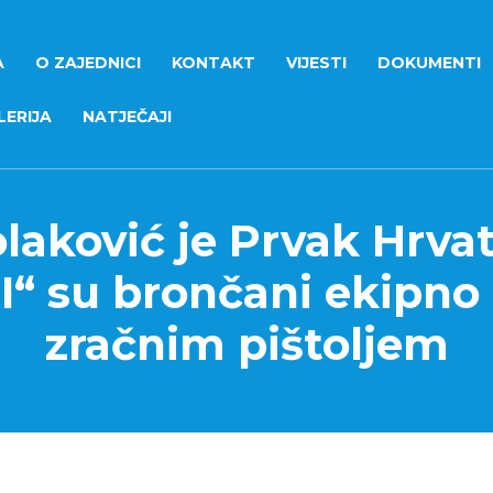
A
O ZAJEDNICI
KONTAKT
VIJESTI
DOKUMENTI
ERIJA
NATJEČAJI
laković je Prvak Hrvat
“ su brončani ekipno
zračnim pištoljem