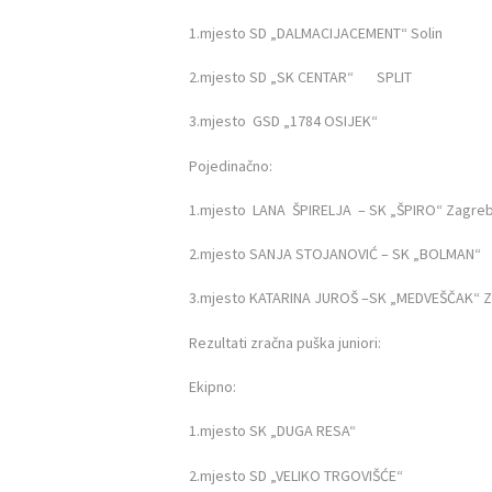
1.mjesto SD „DALMACIJACEMENT“ So
POČETNA
2.mjesto SD „SK CENTAR“ SPLIT
O ZAJEDNICI
3.mjesto GSD „1784 OSIJEK“
KONTAKT
Pojedinačno:
VIJESTI
1.mjesto LANA ŠPIRELJA – SK „ŠPIRO“ Zagre
2.mjesto SANJA STOJANOVIĆ – SK „BOLMAN“
DOKUMENTI
3.mjesto KATARINA JUROŠ –SK „MEDVEŠČAK“ 
FOTOGALERIJA
Rezultati zračna puška juniori:
NATJEČAJI
Ekipno:
1.mjesto SK „DUGA RESA“ 1
2.mjesto SD „VELIKO TRGOVIŠĆE“