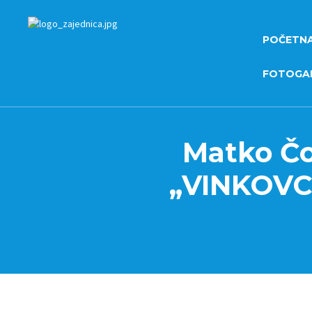
POČETN
FOTOGAL
Matko Čo
„VINKOVCI