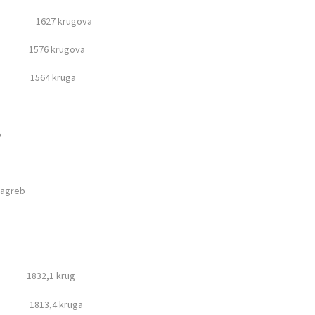
lin 1627 krugova
 1576 krugova
 1564 kruga
b
Zagreb
832,1 krug
 1813,4 kruga