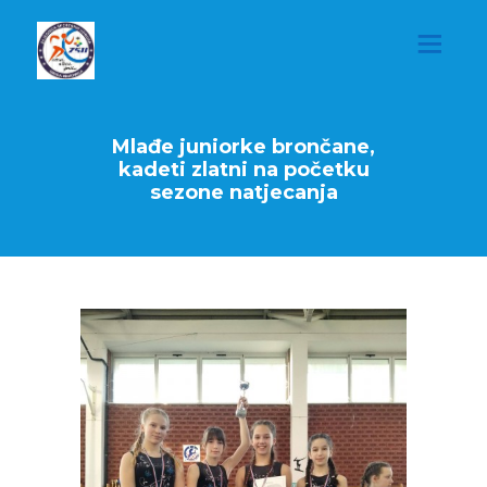
Mlađe juniorke brončane,
kadeti zlatni na početku
sezone natjecanja