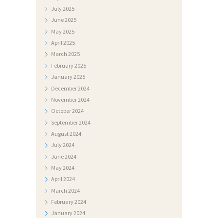
O
July
2025
G
June
2025
May
2025
A
April
2025
L
March
2025
E
February
2025
January
2025
R
December
2024
I
November
2024
J
October
2024
A
September
2024
August
2024
N
July
2024
A
June
2024
May
2024
T
April
2024
J
March
2024
E
February
2024
Č
January
2024