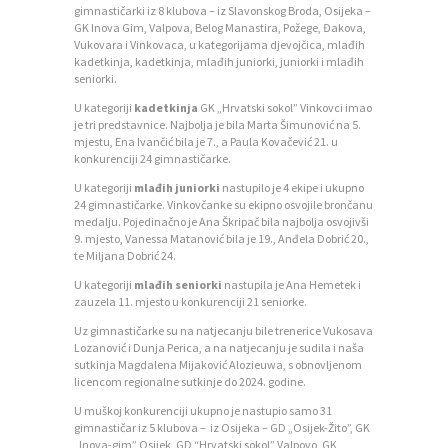
gimnastičarki iz 8 klubova – iz Slavonskog Broda, Osijeka –
GK Inova Gim, Valpova, Belog Manastira, Požege, Đakova,
P
Vukovara i Vinkovaca, u kategorijama djevojčica, mlađih
kadetkinja, kadetkinja, mlađih juniorki, juniorki i mlađih
O
seniorki.
Č
U kategoriji
kadetkinja
GK „Hrvatski sokol” Vinkovci imao
E
je tri predstavnice. Najbolja je bila Marta Šimunović na 5.
mjestu, Ena Ivančić bila je 7., a Paula Kovačević 21. u
T
konkurenciji 24 gimnastičarke.
N
U kategoriji
mlađih juniorki
nastupilo je 4 ekipe i ukupno
24 gimnastičarke. Vinkovčanke su ekipno osvojile brončanu
A
medalju. Pojedinačno je Ana Škripač bila najbolja osvojivši
9. mjesto, Vanessa Matanović bila je 19., Anđela Dobrić 20.,
O
te Miljana Dobrić 24.
Z
U kategoriji
mlađih seniorki
nastupila je Ana Hemetek i
zauzela 11. mjesto u konkurenciji 21 seniorke.
A
Uz gimnastičarke su na natjecanju bile trenerice Vukosava
J
Lozanović i Dunja Perica, a na natjecanju je sudila i naša
sutkinja Magdalena Mijaković Alozieuwa, s obnovljenom
E
licencom regionalne sutkinje do 2024. godine.
D
U muškoj konkurenciji ukupno je nastupio samo 31
gimnastičar iz 5 klubova – iz Osijeka – GD „Osijek-Žito”, GK
N
„Inova-gim” Osijek, GD “Hrvatski sokol” Valpovo, GK