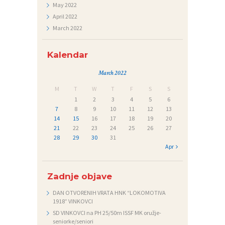
May
2022
April
2022
March
2022
Kalendar
March 2022
M
T
W
T
F
S
S
1
2
3
4
5
6
7
8
9
10
11
12
13
14
15
16
17
18
19
20
21
22
23
24
25
26
27
28
29
30
31
Apr »
Zadnje objave
DAN OTVORENIH VRATA HNK “LOKOMOTIVA
1918” VINKOVCI
SD VINKOVCI na PH 25/50m ISSF MK oružje-
seniorke/seniori