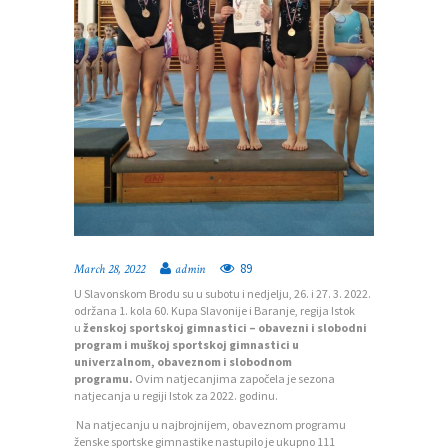
89
March 28, 2022
admin
U Slavonskom Brodu su u subotu i nedjelju, 26. i 27. 3. 2022.
održana 1. kola 60. Kupa Slavonije i Baranje, regija Istok
u
ženskoj sportskoj gimnastici
– obavezni i slobodni
program i muškoj sportskoj gimnastici u
univerzalnom, obaveznom i slobodnom
programu.
Ovim natjecanjima započela je sezona
natjecanja u regiji Istok za 2022. godinu.
Na natjecanju u najbrojnijem, obaveznom programu
ženske sportske gimnastike nastupilo je ukupno 111