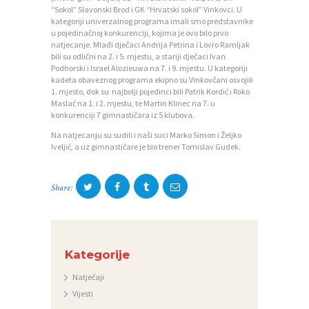
I
“Sokol” Slavonski Brod i GK “Hrvatski sokol” Vinkovci. U
kategoriji univerzalnog programa imali smo predstavnike
C
u pojedinačnoj konkurenciji, kojima je ovo bilo prvo
natjecanje. Mlađi dječaci Andrija Petrina i Lovro Ramljak
I
bili su odlični na 2. i 5. mjestu, a stariji dječaci Ivan
Podhorski i Israel Alozieuwa na 7. i 9. mjestu. U kategoriji
K
kadeta obaveznog programa ekipno su Vinkovčani osvojili
1. mjesto, dok su najbolji pojedinci bili Patrik Kordić i Roko
O
Maslać na 1. i 2. mjestu, te Martin Klinec na 7. u
konkurenciji 7 gimnastičara iz 5 klubova.
N
Na natjecanju su sudili i naši suci Marko Simon i Željko
T
Iveljić, a uz gimnastičare je bio trener Tomislav Gudek.
A
K
Share:
T
V
I
Kategorije
J
Natječaji
E
Vijesti