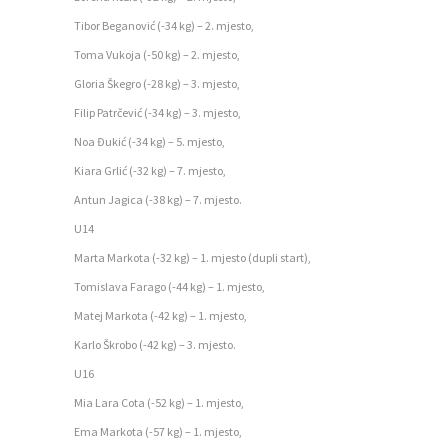
T
Tibor Beganović (-34 kg) – 2. mjesto,
N
Toma Vukoja (-50 kg) – 2. mjesto,
A
Gloria Škegro (-28 kg) – 3. mjesto,
Filip Patrčević (-34 kg) – 3. mjesto,
O
Noa Đukić (-34 kg) – 5. mjesto,
Z
Kiara Grlić (-32 kg) – 7. mjesto,
A
Antun Jagica (-38 kg) – 7. mjesto.
J
U14
E
Marta Markota (-32 kg) – 1. mjesto (dupli start),
D
Tomislava Farago (-44 kg) – 1. mjesto,
N
Matej Markota (-42 kg) – 1. mjesto,
I
Karlo Škrobo (-42 kg) – 3. mjesto.
C
U16
I
Mia Lara Cota (-52 kg) – 1. mjesto,
K
Ema Markota (-57 kg) – 1. mjesto,