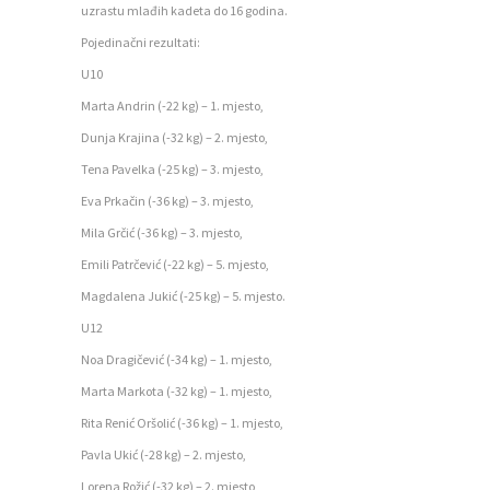
uzrastu mlađih kadeta do 16 godina.
Pojedinačni rezultati:
U10
Marta Andrin (-22 kg) – 1. mjesto,
Dunja Krajina (-32 kg) – 2. mjesto,
Tena Pavelka (-25 kg) – 3. mjesto,
Eva Prkačin (-36 kg) – 3. mjesto,
Mila Grčić (-36 kg) – 3. mjesto,
Emili Patrčević (-22 kg) – 5. mjesto,
Magdalena Jukić (-25 kg) – 5. mjesto.
U12
Noa Dragičević (-34 kg) – 1. mjesto,
P
Marta Markota (-32 kg) – 1. mjesto,
O
Rita Renić Oršolić (-36 kg) – 1. mjesto,
Č
Pavla Ukić (-28 kg) – 2. mjesto,
E
Lorena Rožić (-32 kg) – 2. mjesto,