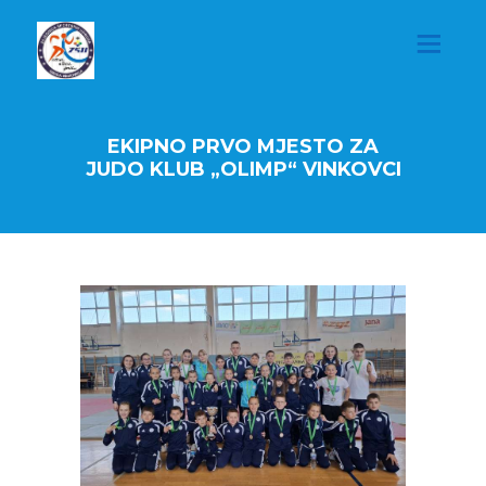
EKIPNO PRVO MJESTO ZA
JUDO KLUB „OLIMP“ VINKOVCI