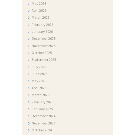
May
2026
R
April
2026
I
March
2026
February
2026
J
January
2026
A
December
2025
N
November
2025
October
2025
A
September
2025
T
July
2025
J
June
2025
May
2025
E
April
2025
Č
March
2025
A
February
2025
J
January
2025
December
2024
I
November
2024
October
2024