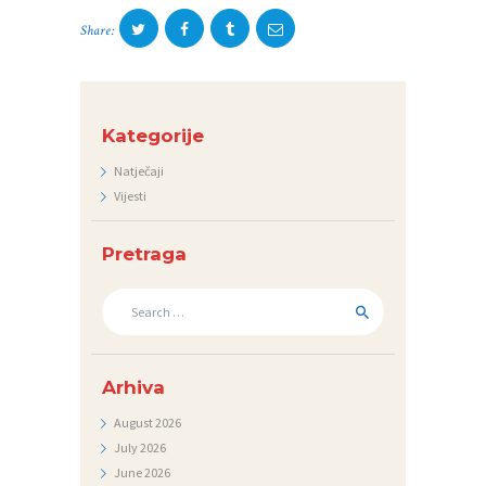
K
Share:
U
M
E
Kategorije
N
Natječaji
T
Vijesti
I
Pretraga
F
O
Search
for:
T
O
G
Arhiva
A
August
2026
July
2026
L
June
2026
E