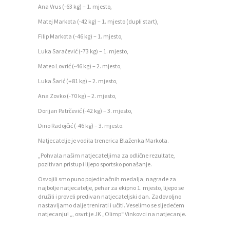
O
Ana Vrus (-63 kg) – 1. mjesto,
N
Matej Markota (-42 kg) – 1. mjesto (dupli start),
T
Filip Markota (-46 kg) – 1. mjesto,
A
Luka Saračević (-73 kg) – 1. mjesto,
K
Mateo Lovrić (-46 kg) – 2. mjesto,
T
Luka Šarić (+81 kg) – 2. mjesto,
Ana Zovko (-70 kg) – 2. mjesto,
V
Dorijan Patrčević (-42 kg) – 3. mjesto,
I
Dino Radojčić (-46 kg) – 3. mjesto.
J
Natjecatelje je vodila trenerica Blaženka Markota.
E
„Pohvala našim natjecateljima za odlične rezultate,
S
pozitivan pristup i lijepo sportsko ponašanje.
T
Osvojili smo puno pojedinačnih medalja, nagrade za
najbolje natjecatelje, pehar za ekipno 1. mjesto, lijepo se
I
družili i proveli predivan natjecateljski dan. Zadovoljno
nastavljamo dalje trenirati i učiti. Veselimo se sljedećem
D
natjecanju! „, osvrt je JK „Olimp“ Vinkovci na natjecanje.
O