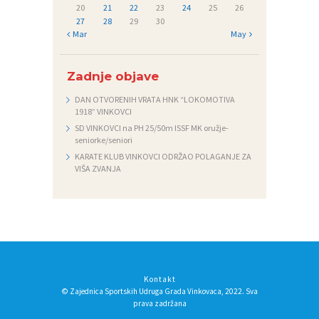
20
21
22
23
24
25
26
27
28
29
30
« Mar
May »
Zadnje objave
DAN OTVORENIH VRATA HNK “LOKOMOTIVA
1918” VINKOVCI
SD VINKOVCI na PH 25/50m ISSF MK oružje-
seniorke/seniori
KARATE KLUB VINKOVCI ODRŽAO POLAGANJE ZA
VIŠA ZVANJA
Kontakt
© Zajednica Sportskih Udruga Grada Vinkovaca, 2022. Sva
prava zadržana