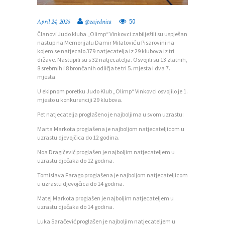
50
April 24, 2026
@zajednica
Članovi Judo kluba „Olimp“ Vinkovci zabilježili su uspješan
nastup na Memorijalu Damir Milatović u Pisarovini na
kojem se natjecalo 379 natjecatelja iz 29 klubova iz tri
države. Nastupili su s 32 natjecatelja. Osvojili su 13 zlatnih,
8 srebrnih i 8 brončanih odličja te tri 5. mjesta i dva 7.
mjesta.
U ekipnom poretku Judo Klub „Olimp“ Vinkovci osvojilo je 1.
mjesto u konkurenciji 29 klubova.
Pet natjecatelja proglašeno je najboljima u svom uzrastu:
Marta Markota proglašena je najboljom natjecateljicom u
uzrastu djevojčica do 12 godina.
Noa Dragičević proglašen je najboljim natjecateljem u
uzrastu dječaka do 12 godina.
Tomislava Farago proglašena je najboljom natjecateljicom
u uzrastu djevojčica do 14 godina.
Matej Markota proglašen je najboljim natjecateljem u
uzrastu dječaka do 14 godina.
Luka Saračević proglašen je najboljim natjecateljem u