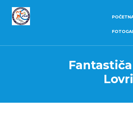
POČETN
FOTOGAL
Fantastič
Lovr