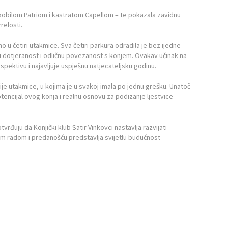
 – kobilom Patriom i kastratom Capellom – te pokazala zavidnu
relosti.
 u četiri utakmice. Sva četiri parkura odradila je bez ijedne
u dotjeranost i odličnu povezanost s konjem. Ovakav učinak na
pektivu i najavljuje uspješnu natjecateljsku godinu.
ije utakmice, u kojima je u svakoj imala po jednu grešku. Unatoč
tencijal ovog konja i realnu osnovu za podizanje ljestvice
rđuju da Konjički klub Satir Vinkovci nastavlja razvijati
jim radom i predanošću predstavlja svijetlu budućnost