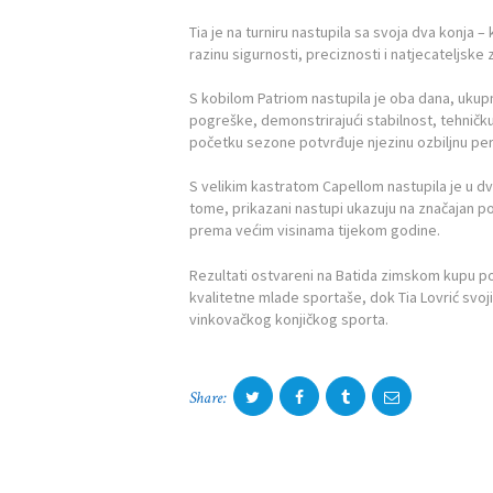
POČETNA
Tia je na turniru nastupila sa svoja dva konja
razinu sigurnosti, preciznosti i natjecateljske z
O ZAJEDNICI
S kobilom Patriom nastupila je oba dana, ukupno
pogreške, demonstrirajući stabilnost, tehničk
KONTAKT
početku sezone potvrđuje njezinu ozbiljnu pers
VIJESTI
S velikim kastratom Capellom nastupila je u dv
tome, prikazani nastupi ukazuju na značajan po
prema većim visinama tijekom godine.
DOKUMENTI
Rezultati ostvareni na Batida zimskom kupu potv
FOTOGALERIJA
kvalitetne mlade sportaše, dok Tia Lovrić svo
vinkovačkog konjičkog sporta.
NATJEČAJI
Share: