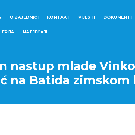
A
O ZAJEDNICI
KONTAKT
VIJESTI
DOKUMENTI
ERIJA
NATJEČAJI
an nastup mlade Vinko
ić na Batida zimskom