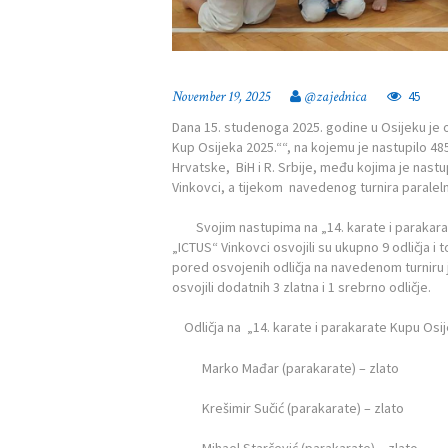
November 19, 2025
@zajednica
45
Dana 15. studenoga 2025. godine u Osijeku je o
Kup Osijeka 2025.““, na kojemu je nastupilo 48
Hrvatske, BiH i R. Srbije, među kojima je nast
Vinkovci, a tijekom navedenog turnira paralel
Svojim nastupima na „14. karate i parakarate
„ICTUS“ Vinkovci osvojili su ukupno 9 odličja i 
pored osvojenih odličja na navedenom turniru j
osvojili dodatnih 3 zlatna i 1 srebrno odličje.
Odličja na „14. karate i parakarate Kupu Osije
Marko Mađar (parakarate) – zlato
Krešimir Sučić (parakarate) – zlato