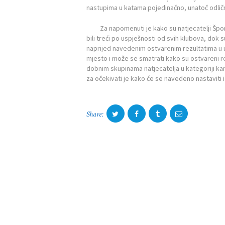
nastupima u katama pojedinačno, unatoč odličn
Za napomenuti je kako su natjecatelji Šports
bili treći po uspješnosti od svih klubova, dok
naprijed navedenim ostvarenim rezultatima u 
mjesto i može se smatrati kako su ostvareni re
dobnim skupinama natjecatelja u kategoriji kar
za očekivati je kako će se navedeno nastavit
Share: