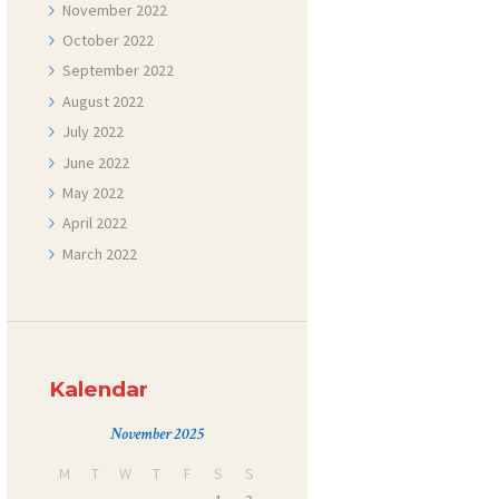
November
2022
October
2022
September
2022
August
2022
July
2022
June
2022
May
2022
April
2022
March
2022
Kalendar
November 2025
M
T
W
T
F
S
S