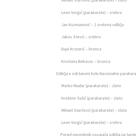
Mihael Starčević (parakarate) – zlato
Leon Vorgić (parakarate) – srebro
Jan Kuzmanović – 2 srebrna odličja
Jakov Stević – srebro
POČETNA
Duje Krznarić – bronca
O ZAJEDNICI
Kristiana Bekavac – bronca
KONTAKT
Odličja u održanom kolu Nacionalne parakarate
Marko Mađar (parakarate) – zlato
VIJESTI
Krešimir Sučić (parakarate) – zlato
DOKUMENTI
Mihael Starčević (parakarate) – zlato
FOTOGALERIJA
Leon Vorgić (parakarate) – srebro
NATJEČAJI
Pored navedenih osvajača odličja na turniru n