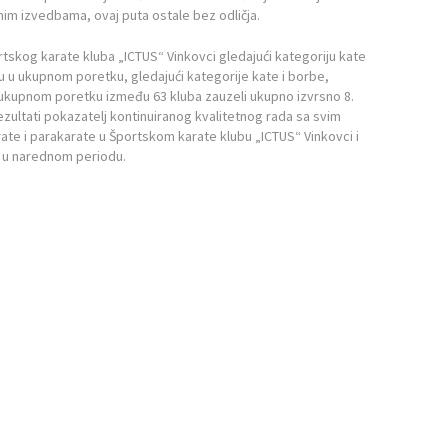
im izvedbama, ovaj puta ostale bez odličja.
kog karate kluba „ICTUS“ Vinkovci gledajući kategoriju kate
 su u ukupnom poretku, gledajući kategorije kate i borbe,
ukupnom poretku između 63 kluba zauzeli ukupno izvrsno 8.
zultati pokazatelj kontinuiranog kvalitetnog rada sa svim
ate i parakarate u Športskom karate klubu „ICTUS“ Vinkovci i
i i u narednom periodu.