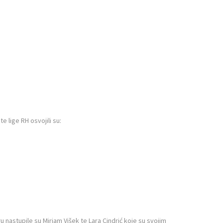
 lige RH osvojili su:
astupile su Mirjam Višek te Lara Cindrić koje su svojim