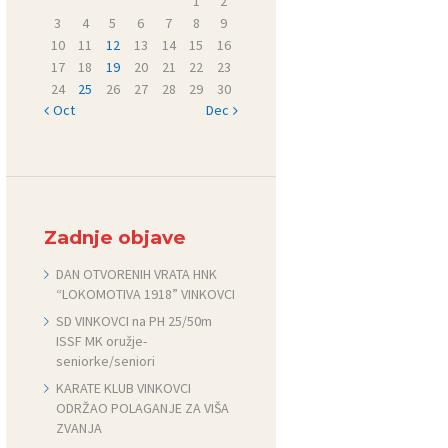
1
2
3
4
5
6
7
8
9
10
11
12
13
14
15
16
17
18
19
20
21
22
23
24
25
26
27
28
29
30
« Oct
Dec »
Zadnje objave
DAN OTVORENIH VRATA HNK
“LOKOMOTIVA 1918” VINKOVCI
SD VINKOVCI na PH 25/50m
ISSF MK oružje-
seniorke/seniori
KARATE KLUB VINKOVCI
ODRŽAO POLAGANJE ZA VIŠA
ZVANJA