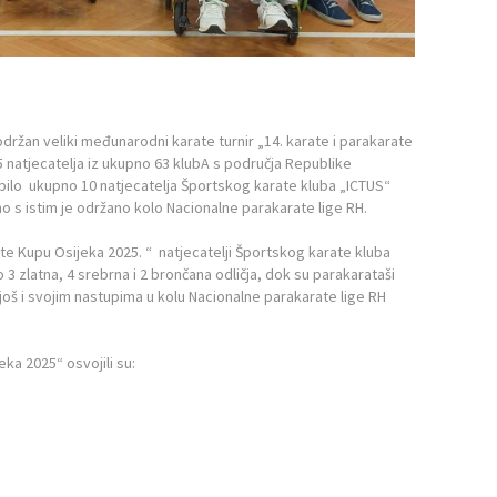
držan veliki međunarodni karate turnir „14. karate i parakarate
5 natjecatelja iz ukupno 63 klubA s područja Republike
upilo ukupno 10 natjecatelja Športskog karate kluba „ICTUS“
no s istim je održano kolo Nacionalne parakarate lige RH.
 Kupu Osijeka 2025. “ natjecatelji Športskog karate kluba
to 3 zlatna, 4 srebrna i 2 brončana odličja, dok su parakarataši
oš i svojim nastupima u kolu Nacionalne parakarate lige RH
ka 2025“ osvojili su: