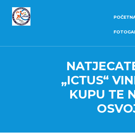
POČETN
FOTOGAL
NATJECAT
„ICTUS“ VI
KUPU TE 
OSVOJ