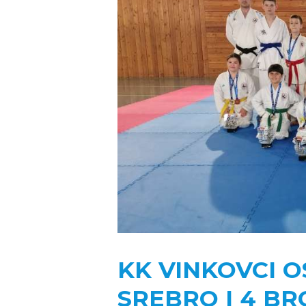
POČETNA
O ZAJEDNICI
KONTAKT
VIJESTI
DOKUMENTI
FOTOGALERIJA
NATJEČAJI
KK VINKOVCI OS
SREBRO I 4 B