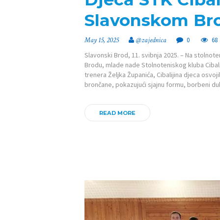
Slavonskom Br
May 15, 2025
@zajednica
0
68
Slavonski Brod, 11. svibnja 2025. – Na stoln
Brodu, mlade nade Stolnoteniskog kluba Cibali
trenera Željka Županića, Cibalijina djeca osvoji
brončane, pokazujući sjajnu formu, borbeni duh
READ MORE