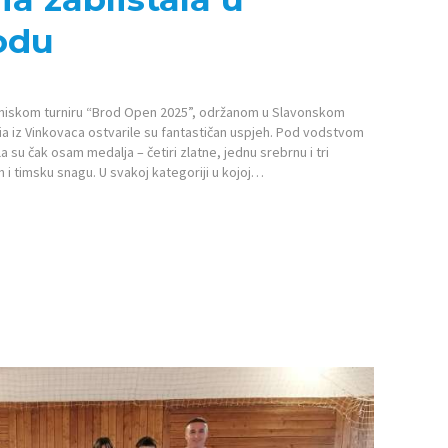
odu
oteniskom turniru “Brod Open 2025”, održanom u Slavonskom
a iz Vinkovaca ostvarile su fantastičan uspjeh. Pod vodstvom
la su čak osam medalja – četiri zlatne, jednu srebrnu i tri
 i timsku snagu. U svakoj kategoriji u kojoj…