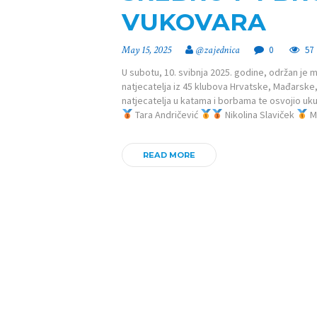
VUKOVARA
May 15, 2025
@zajednica
0
57
U subotu, 10. svibnja 2025. godine, održan je
natjecatelja iz 45 klubova Hrvatske, Mađarske,
natjecatelja u katama i borbama te osvojio uku
Tara Andričević
Nikolina Slaviček
M
READ MORE