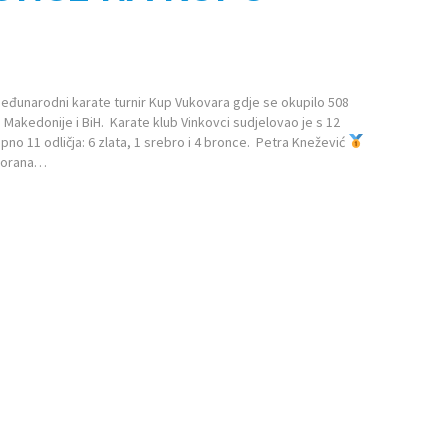
 međunarodni karate turnir Kup Vukovara gdje se okupilo 508
 Makedonije i BiH. Karate klub Vinkovci sudjelovao je s 12
pno 11 odličja: 6 zlata, 1 srebro i 4 bronce. Petra Knežević
orana…