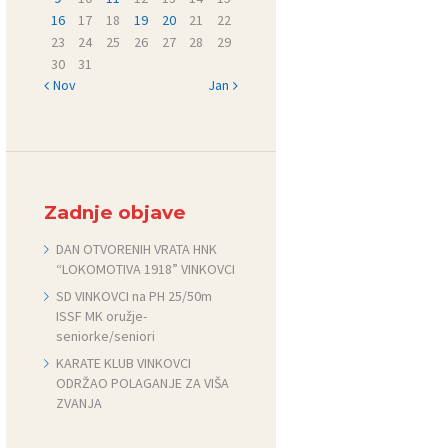
16
17
18
19
20
21
22
23
24
25
26
27
28
29
30
31
« Nov
Jan »
Zadnje objave
DAN OTVORENIH VRATA HNK
“LOKOMOTIVA 1918” VINKOVCI
SD VINKOVCI na PH 25/50m
ISSF MK oružje-
seniorke/seniori
KARATE KLUB VINKOVCI
ODRŽAO POLAGANJE ZA VIŠA
ZVANJA