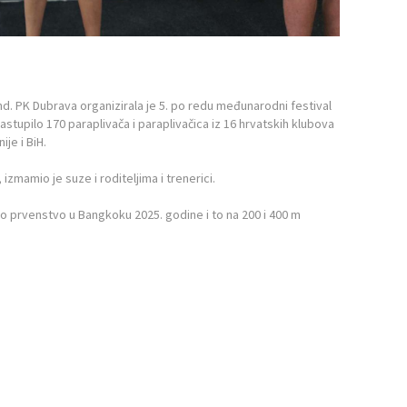
end. PK Dubrava organizirala je 5. po redu međunarodni festival
astupilo 170 paraplivača i paraplivačica iz 16 hrvatskih klubova
ije i BiH.
 izmamio je suze i roditeljima i trenerici.
ko prvenstvo u Bangkoku 2025. godine i to na 200 i 400 m