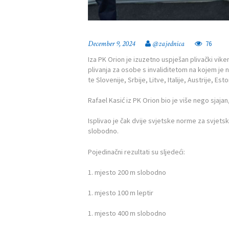
December 9, 2024
@zajednica
76
Iza PK Orion je izuzetno uspješan plivački vik
plivanja za osobe s invaliditetom na kojem je n
te Slovenije, Srbije, Litve, Italije, Austrije, Eston
Rafael Kasić iz PK Orion bio je više nego sjajan,
Isplivao je čak dvije svjetske norme za svjets
slobodno.
Pojedinačni rezultati su sljedeći:
1. mjesto 200 m slobodno
1. mjesto 100 m leptir
1. mjesto 400 m slobodno