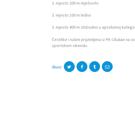
3. mjesto 200 m mješovito
POČETNA
3. mjesto 100 m leđno
3. mjesto 400 m slobodno u apsolutnoj kategor
O ZAJEDNICI
Čestitke i našim prijateljima iz PK Cibalae na
KONTAKT
sportskom vikendu.
VIJESTI
Share:
DOKUMENTI
FOTOGALERIJA
NATJEČAJI