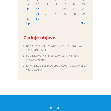
9
10
11
12
13
14
15
16
17
18
19
20
21
22
23
24
25
26
27
28
29
30
31
« Sep
Nov »
Zadnje objave
DAN OTVORENIH VRATA HNK “LOKOMOTIVA
1918” VINKOVCI
SD VINKOVCI na PH 25/50m ISSF MK oružje-
seniorke/seniori
KARATE KLUB VINKOVCI ODRŽAO POLAGANJE ZA
VIŠA ZVANJA
Kontakt