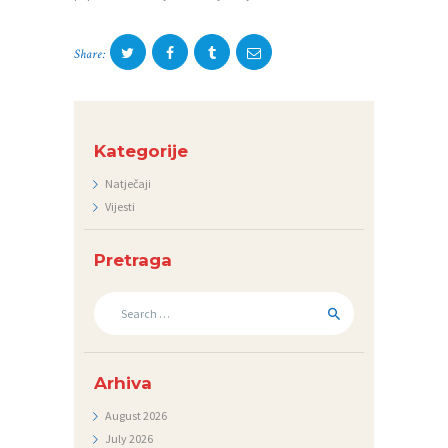
A
J
Share:
E
D
N
Kategorije
I
C
Natječaji
Vijesti
I
K
Pretraga
O
Search
N
for:
T
A
Arhiva
K
August
2026
T
July
2026