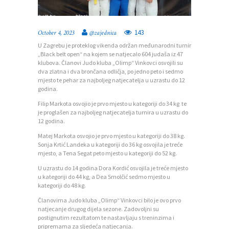
143
October 4, 2023
@zajednica
U Zagrebu je proteklog vikenda održan međunarodni turnir
„Black belt open“ na kojem se natjecalo 604 judaša iz 47
klubova. Članovi Judo kluba „Olimp“ Vinkovci osvojili su
dva zlatna i dva brončana odličja, po jedno peto i sedmo
mjesto te pehar za najboljeg natjecatelja u uzrastu do 12
P
godina.
O
Filip Markota osvojio je prvo mjesto u kategoriji do 34 kg te
je proglašen za najboljeg natjecatelja turnira u uzrastu do
Č
12 godina.
E
Matej Markota osvojio je prvo mjesto u kategoriji do 38 kg.
Sonja Krtić Landeka u kategoriji do 36 kg osvojila je treće
T
mjesto, a Tena Segat peto mjesto u kategoriji do 52 kg.
N
U uzrastu do 14 godina Dora Kordić osvojila je treće mjesto
u kategoriji do 44 kg, a Dea Smolčić sedmo mjesto u
A
kategoriji do 48 kg.
O
Članovima Judo kluba „Olimp“ Vinkovci bilo je ovo prvo
natjecanje drugog dijela sezone. Zadovoljni su
Z
postignutim rezultatom te nastavljaju s treninzima i
pripremama za sljedeća natjecanja.