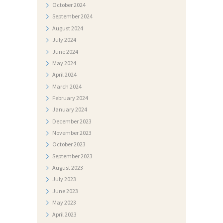
October
2024
I
September
2024
August
2024
F
July
2024
O
June
2024
T
May
2024
O
April
2024
March
2024
G
February
2024
A
January
2024
L
December
2023
November
2023
E
October
2023
R
September
2023
I
August
2023
J
July
2023
June
2023
A
May
2023
N
April
2023