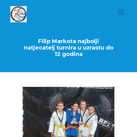
Filip Markota najbolji
natjecatelj turnira u uzrastu do
12 godina