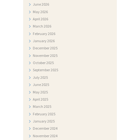
V
June
2026
May
2026
I
April
2026
J
March
2026
E
February
2026
January
2026
S
December
2025
T
November
2025
I
October
2025
September
2025
D
July
2025
O
June
2025
K
May
2025
April
2025
U
March
2025
M
February
2025
E
January
2025
N
December
2024
November
2024
T