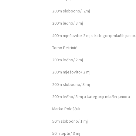
POČETNA
200m slobodno/ 2mj
O ZAJEDNICI
200m leđno/ 3 mj
KONTAKT
400m mješovito/ 2 mj u kategoriji mlađih junior
VIJESTI
Tomo Petrinić
200m leđno/ 2 mj
DOKUMENTI
200m mješovito/ 2 mj
FOTOGALERIJA
200m slobodno/ 3 mj
NATJEČAJI
200m leđno/ 3 mj u kategoriji mlađih juniora
Marko Polešćuk
50m slobodno/ 1 mj
50m leptir/ 3 mj