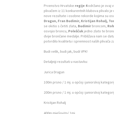
Prvenstvo Hrvatske
regije 4
održano je ovaj vi
plivačem iz 11 konkurentnih klubova plivalo j
nove rezultate i osobne rekorde kojima su osvo
Dragun, Fran Budimir, Kristijan Rohalj, T
se okitio s četiti zlata,
Budimir
broncom,
Roh
osvojio broncu,
Polešćuk
jedno zlato te bron
dvije brončane medalje. Približava nam se da
potvrdilo kvalitetu i spremnost naših plivača z
Budi velik, budi jak, budi VPK!
Detaljniji rezultati u nastavku:
Jurica Dragun
100m prsno / 1 mj. u općoj i juniorskoj kategorij
200m prsno / 1 mj. u općoj i juniorskoj kategorij
Kristijan Rohalj
400m mješovito/ 1mj