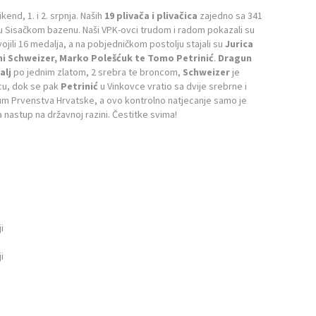
kend, 1. i 2. srpnja. Naših
19 plivača i plivačica
zajedno sa 341
e u Sisačkom bazenu. Naši VPK-ovci trudom i radom pokazali su
jili 16 medalja, a na pobjedničkom postolju stajali su
Jurica
oni Schweizer, Marko Polešćuk te Tomo Petrinić
.
Dragun
alj
po jednim zlatom, 2 srebra te broncom,
Schweizer
je
cu, dok se pak
Petrinić
u Vinkovce vratio sa dvije srebrne i
tum Prvenstva Hrvatske, a ovo kontrolno natjecanje samo je
a nastup na državnoj razini. Čestitke svima!
i
i