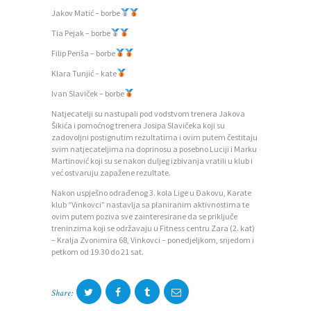
T
Jakov Matić – borbe
N
Tia Pejak – borbe
A
Filip Periša – borbe
Klara Tunjić – kate
O
Ivan Slaviček – borbe
Z
Natjecatelji su nastupali pod vodstvom trenera Jakova
A
Šikića i pomoćnog trenera Josipa Slavičeka koji su
J
zadovoljni postignutim rezultatima i ovim putem čestitaju
svim natjecateljima na doprinosu a posebno Luciji i Marku
E
Martinović koji su se nakon duljeg izbivanja vratili u klub i
već ostvaruju zapažene rezultate.
D
Nakon uspješno odrađenog 3. kola Lige u Đakovu, Karate
N
klub “Vinkovci” nastavlja sa planiranim aktivnostima te
ovim putem poziva sve zainteresirane da se priključe
I
treninzima koji se održavaju u Fitness centru Zara (2. kat)
– Kralja Zvonimira 68, Vinkovci – ponedjeljkom, srijedom i
C
petkom od 19.30 do 21 sat.
I
K
Share:
O