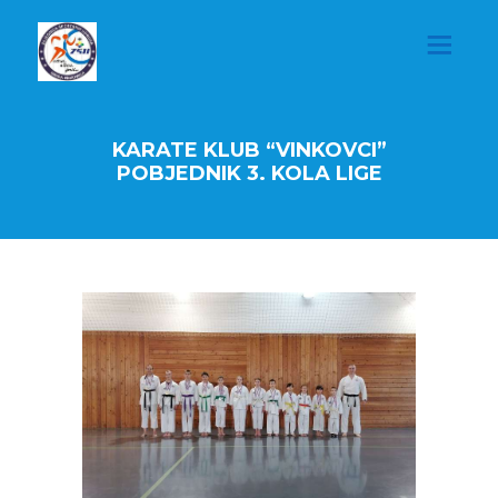
KARATE KLUB “VINKOVCI”
POBJEDNIK 3. KOLA LIGE