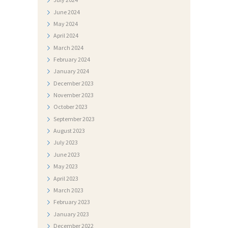
R
June
2024
May
2024
I
April
2024
J
March
2024
A
February
2024
January
2024
N
December
2023
A
November
2023
T
October
2023
September
2023
J
August
2023
E
July
2023
Č
June
2023
A
May
2023
April
2023
J
March
2023
I
February
2023
January
2023
December
2022