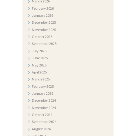
March
2026
K
February
2026
U
January
2026
M
December
2025
November
2025
E
October
2025
N
September
2025
T
July
2025
I
June
2025
May
2025
F
April
2025
O
March
2025
February
2025
T
January
2025
O
December
2024
G
November
2024
A
October
2024
September
2024
L
August
2024
E
July
2024