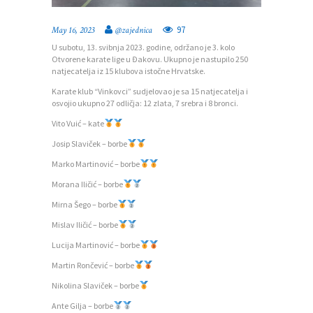
97
May 16, 2023
@zajednica
U subotu, 13. svibnja 2023. godine, održano je 3. kolo
Otvorene karate lige u Đakovu. Ukupno je nastupilo 250
natjecatelja iz 15 klubova istočne Hrvatske.
Karate klub “Vinkovci” sudjelovao je sa 15 natjecatelja i
osvojio ukupno 27 odličja: 12 zlata, 7 srebra i 8 bronci.
Vito Vuić – kate
Josip Slaviček – borbe
Marko Martinović – borbe
Morana Iličić – borbe
Mirna Šego – borbe
Mislav Iličić – borbe
P
Lucija Martinović – borbe
O
Martin Rončević – borbe
Č
Nikolina Slaviček – borbe
E
Ante Gilja – borbe