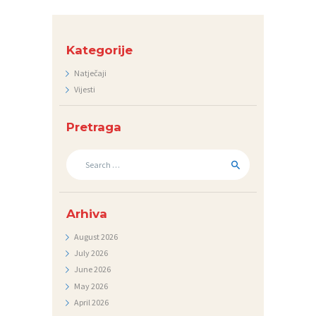
N
T
Kategorije
A
Natječaji
K
Vijesti
T
Pretraga
V
I
Search
for:
J
E
Arhiva
S
T
August
2026
July
2026
I
June
2026
D
May
2026
O
April
2026