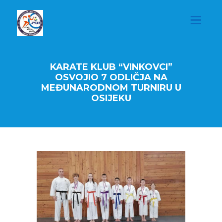
KARATE KLUB “VINKOVCI”
OSVOJIO 7 ODLIČJA NA
MEĐUNARODNOM TURNIRU U
OSIJEKU