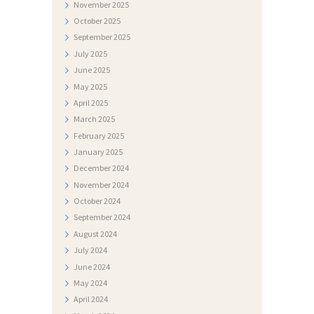
November
2025
T
October
2025
O
September
2025
G
July
2025
A
June
2025
May
2025
L
April
2025
E
March
2025
R
February
2025
January
2025
I
December
2024
J
November
2024
A
October
2024
September
2024
N
August
2024
A
July
2024
T
June
2024
May
2024
J
April
2024
E