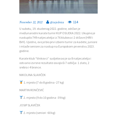
114
November 22, 2022
@zajednica
U subotu, 19. studenog 2022. godine, održan je
međunarodni karate turnir KUP OSIJEKA 2022. Ukupno je
nastupilo 749 natjecatelja iz 76 klubova i 2 države (HRV i
BiH). Ujedno, ovo je bio prvi izborni turnir za kadete, juniore
i mlađe seniore za nastup na Europskom prvenstvu 2023.
godine.
Karate klub “Vinkovci” sudjelovao je sa 8 natjecatelja i
ostvario izvrsne rezultate osvojivši 7 odličja: 1 zlato, 2
srebra i 4 bronce.
NIKOLINA SLAVIČEK
1. mjesto (7 do 8 godina -27 kg)
MARTIN RONČEVIĆ
2. mjesto (9 do 10 godina -39 kg)
JOSIP SLAVIČEK
2. mjesto (seniori -60 kg)