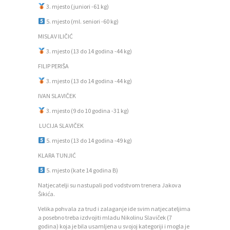
3. mjesto (juniori -61 kg)
5. mjesto (ml. seniori -60 kg)
P
MISLAV ILIČIĆ
O
3. mjesto (13 do 14 godina -44 kg)
Č
FILIP PERIŠA
E
3. mjesto (13 do 14 godina -44 kg)
T
IVAN SLAVIČEK
N
3. mjesto (9 do 10 godina -31 kg)
A
LUCIJA SLAVIČEK
5. mjesto (13 do 14 godina -49 kg)
O
KLARA TUNJIĆ
Z
5. mjesto (kate 14 godina B)
A
Natjecatelji su nastupali pod vodstvom trenera Jakova
J
Šikića.
E
Velika pohvala za trud i zalaganje ide svim natjecateljima
a posebno treba izdvojiti mladu Nikolinu Slaviček (7
D
godina) koja je bila usamljena u svojoj kategoriji i mogla je