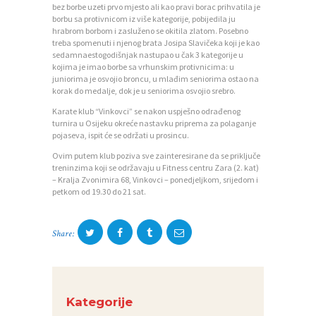
bez borbe uzeti prvo mjesto ali kao pravi borac prihvatila je
N
borbu sa protivnicom iz više kategorije, pobijedila ju
I
hrabrom borbom i zasluženo se okitila zlatom. Posebno
treba spomenuti i njenog brata Josipa Slavičeka koji je kao
C
sedamnaestogodišnjak nastupao u čak 3 kategorije u
kojima je imao borbe sa vrhunskim protivnicima: u
I
juniorima je osvojio broncu, u mlađim seniorima ostao na
korak do medalje, dok je u seniorima osvojio srebro.
K
Karate klub “Vinkovci” se nakon uspješno odrađenog
O
turnira u Osijeku okreće nastavku priprema za polaganje
pojaseva, ispit će se održati u prosincu.
N
Ovim putem klub poziva sve zainteresirane da se priključe
T
treninzima koji se održavaju u Fitness centru Zara (2. kat)
– Kralja Zvonimira 68, Vinkovci – ponedjeljkom, srijedom i
A
petkom od 19.30 do 21 sat.
K
T
Share:
V
I
J
Kategorije
E