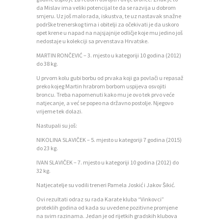
P
da Mislav ima veliki potencijal te da se razvija u dobrom
O
smjeru. Uz još malo rada, iskustva, te uz nastavak snažne
podrške trenerskog tima i obitelji za očekivati je da uskoro
Č
opet krene u napad na najsjajnije odličje koje mu jedino još
nedostaje u kolekciji sa prvenstava Hrvatske.
E
MARTIN RONČEVIĆ – 3. mjesto u kategoriji 10 godina (2012)
T
do 38 kg.
N
U prvom kolu gubi borbu od prvaka koji ga povlači u repasaž
preko kojeg Martin hrabrom borbom uspijeva osvojiti
A
broncu. Treba napomenuti kako mu je ovo tek prvo veće
natjecanje, a već se popeo na državno postolje. Njegovo
O
vrijeme tek dolazi.
Z
Nastupali su još:
A
NIKOLINA SLAVIČEK – 5. mjesto u kategoriji 7 godina (2015)
do 23 kg.
J
IVAN SLAVIČEK – 7. mjesto u kategoriji 10 godina (2012) do
E
32 kg.
D
Natjecatelje su vodili treneri Pamela Joskić i Jakov Šikić.
N
Ovi rezultati odraz su rada Karate kluba “Vinkovci”
proteklih godina od kada su uvedene pozitivne promjene
I
na svim razinama. Jedan je od rijetkih gradskih klubova