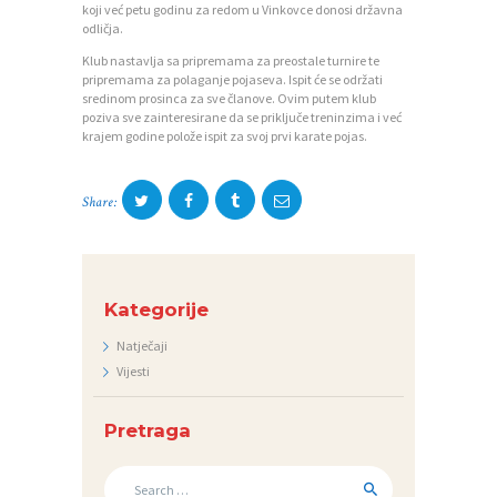
C
koji već petu godinu za redom u Vinkovce donosi državna
odličja.
I
Klub nastavlja sa pripremama za preostale turnire te
pripremama za polaganje pojaseva. Ispit će se održati
K
sredinom prosinca za sve članove. Ovim putem klub
O
poziva sve zainteresirane da se priključe treninzima i već
krajem godine polože ispit za svoj prvi karate pojas.
N
T
Share:
A
K
T
Kategorije
V
Natječaji
I
Vijesti
J
E
Pretraga
S
Search
T
for: