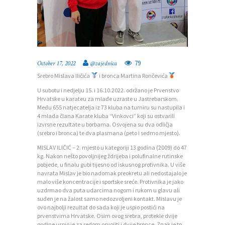
79
October 17, 2022
@zajednica
Srebro Mislava Iličića
i bronca Martina Rončevića
U subotu i nedjelju 15. i 16.10.2022. održano je Prvenstvo
Hrvatske u karateu za mlađe uzraste u Jastrebarskom.
Među 655 natjecatelja iz 73 kluba na turniru su nastupila i
4 mlada člana Karate kluba “Vinkovci” koji su ostvarili
izvrsne rezultate u borbama. Osvojena su dva odličja
(srebro i bronca) te dva plasmana (peto i sedmo mjesto).
MISLAV ILIČIĆ – 2. mjesto u kategoriji 13 godina (2009) do 47
kg. Nakon nešto povoljnijeg ždrijeba i polufinalne rutinske
pobjede, u finalu gubi tijesno od iskusnog protivnika. U više
navrata Mislav je bio nadomak preokretu ali nedostajalo je
malo više koncentracije i sportske sreće. Protivnika je jako
uzdrmao dva puta udarcima nogom i rukom u glavu ali
suđen je na žalost samo nedozvoljeni kontakt. Mislavu je
ovo najbolji rezultat do sada koji je uspio postići na
prvenstvima Hrvatske. Osim ovog srebra, protekle dvije
godine uspio je za redom osvojiti i dvije bronce. Znak je to