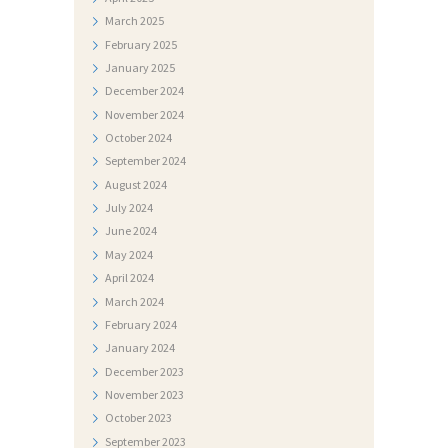
G
March
2025
A
February
2025
L
January
2025
December
2024
E
November
2024
R
October
2024
I
September
2024
August
2024
J
July
2024
A
June
2024
N
May
2024
April
2024
A
March
2024
T
February
2024
J
January
2024
December
2023
E
November
2023
Č
October
2023
A
September
2023