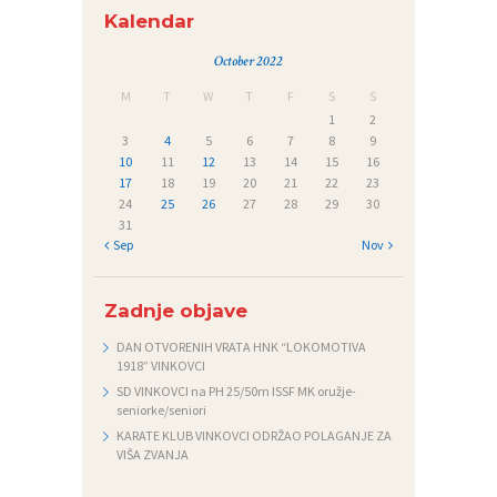
Kalendar
October 2022
M
T
W
T
F
S
S
1
2
3
4
5
6
7
8
9
10
11
12
13
14
15
16
17
18
19
20
21
22
23
24
25
26
27
28
29
30
31
« Sep
Nov »
Zadnje objave
DAN OTVORENIH VRATA HNK “LOKOMOTIVA
1918” VINKOVCI
SD VINKOVCI na PH 25/50m ISSF MK oružje-
seniorke/seniori
KARATE KLUB VINKOVCI ODRŽAO POLAGANJE ZA
VIŠA ZVANJA