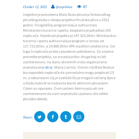
67
October 12, 2022
@zajednica
Uspješno je provedena Mala škola plivanja Vinkovačkog
plivačkog kluba u sklopu projekta Hrvatska pliva u 2022
godini. Ovogodišnji program koji je sufinaciralo
Ministarstvo turizma i sporta, besplatno je pohađalo 105
P
neplivača. Vrijednost projekta je 147.525,00 kn. Ministarstvo
turizma i sporta sufinaciralo je program u iznosu od
O
117.725,00 kn, a 29.800,00 kn VPK vlastitim sredstvima. Od
toga 5 neplivača je bilo s posebnim potrebama. Za vrijeme
Č
provedbe projekta, za sve polaznike i druge koji su bili
zainteresirani, na danu otvorenih vrata organizirano
E
je predavanje
dr.sc
. Maria Lovrića. Osnovi cilj Male škole je
T
bio osposobiti neplivače da samostalno mogu preplivati 25
m, a sekundarni cilj je zadržati što je mogući veći broj djece
N
u klubu kako bi se nastavila baviti aktivnim plivanjem.
Ciljevi su ispunjeni. Ovim putem želimo pozvati sve
A
zainteresirane da nam se pridruže i postanu dio velike
plivačke obitelji.
O
Z
Share:
A
J