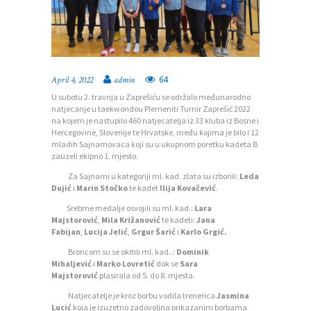
64
April 4, 2022
admin
U subotu 2. travnja u Zaprešiću se održalo međunarodno
natjecanje u taekwondou Plemeniti Turnir Zaprešić 2022
P
na kojem je nastupilo 460 natjecatelja iz 33 kluba iz Bosne i
Hercegovine, Slovenije te Hrvatske, među kojima je bilo i 12
O
mladih Sajnamovaca koji su u ukupnom poretku kadeta B
zauzeli ekipno 1. mjesto.
Č
Za Sajnami u kategoriji ml. kad. zlata su izborili:
Leda
E
Dujić
i
Marin Stočko
te kadet
Ilija Kovačević
.
T
Srebrne medalje osvojili su ml. kad.:
Lara
Majstorović
,
Mila Križanović
te kadeti:
Jana
N
Fabijan
,
Lucija Jelić
,
Grgur Šarić
i
Karlo Grgić.
A
Broncom su se okitili ml. kad..:
Dominik
Mihaljević
i
Marko Lovretić
dok se
Sara
O
Majstorović
plasirala od 5. do 8. mjesta.
Z
Natjecatelje je kroz borbu vodila trenerica
Jasmina
Lucić
koja je izuzetno zadovoljna prikazanim borbama