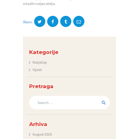
A
mladih natjecatelja.
J
E
Share:
D
N
I
Kategorije
C
Natječaji
I
Vijesti
K
O
Pretraga
N
Search
for:
T
A
K
Arhiva
T
August
2026