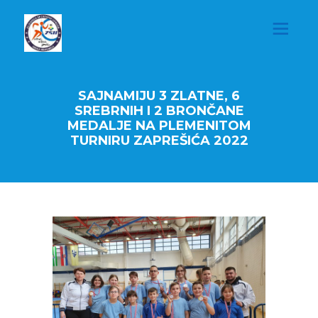
SAJNAMIJU 3 ZLATNE, 6
SREBRNIH I 2 BRONČANE
MEDALJE NA PLEMENITOM
TURNIRU ZAPREŠIĆA 2022