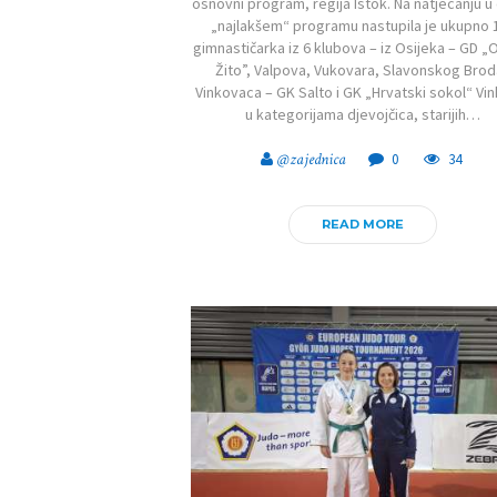
osnovni program, regija Istok. Na natjecanju 
„najlakšem“ programu nastupila je ukupno 
gimnastičarka iz 6 klubova – iz Osijeka – GD „O
Žito”, Valpova, Vukovara, Slavonskog Broda
Vinkovaca – GK Salto i GK „Hrvatski sokol“ Vi
u kategorijama djevojčica, starijih…
@zajednica
0
34
READ MORE