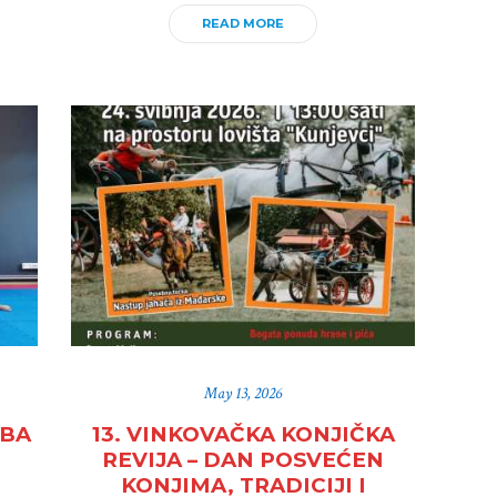
READ MORE
May 13, 2026
UBA
13. VINKOVAČKA KONJIČKA
REVIJA – DAN POSVEĆEN
I
KONJIMA, TRADICIJI I