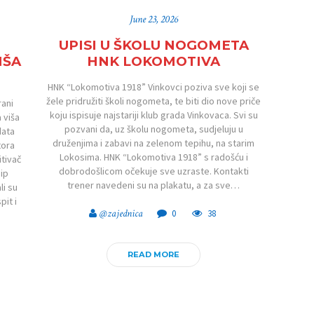
June 23, 2026
I
UPISI U ŠKOLU NOGOMETA
IŠA
HNK LOKOMOTIVA
HNK “Lokomotiva 1918” Vinkovci poziva sve koji se
žele pridružiti školi nogometa, te biti dio nove priče
rani
koju ispisuje najstariji klub grada Vinkovaca. Svi su
 viša
pozvani da, uz školu nogometa, sudjeluju u
data
druženjima i zabavi na zelenom tepihu, na starim
tora
Lokosima. HNK “Lokomotiva 1918” s radošću i
itivač
dobrodošlicom očekuje sve uzraste. Kontakti
ip
trener navedeni su na plakatu, a za sve…
li su
pit i
@zajednica
0
38
READ MORE