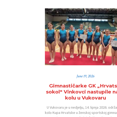
POČETNA
O ZAJEDNICI
KONTAKT
VIJESTI
DOKUMENTI
June 19, 2026
Gimnastičarke GK „Hrvats
FOTOGALERIJA
sokol“ Vinkovci nastupile n
kolu u Vukovaru
NATJEČAJI
U Vukovaru je u nedjelju, 14. lipnja 2026. održa
kolo Kupa Hrvatske u ženskoj sportskoj gimnas