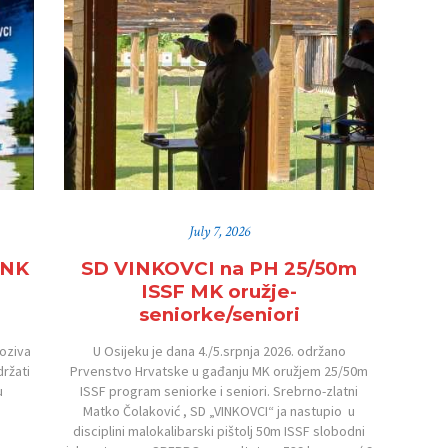
July 7, 2026
HNK
SD VINKOVCI na PH 25/50m
ISSF MK oružje-
seniorke/seniori
oziva
U Osijeku je dana 4./5.srpnja 2026. održano
držati
Prvenstvo Hrvatske u gađanju MK oružjem 25/50m
u
ISSF program seniorke i seniori. Srebrno-zlatni
Matko Čolaković , SD „VINKOVCI“ ja nastupio u
disciplini malokalibarski pištolj 50m ISSF slobodni