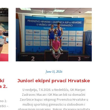
June 11, 2026
ki
Juniori ekipni prvaci Hrvatske
a 2.
U nedjelju, 7.6.2026. u Nedelišću, GK Marijan
Zadravec Macan i GK Macan bili su domaćini
Završnice kupa i ekipnog Prvenstva Hrvatske u
no 2.
muškoj sportskoj gimnastici u slobodnom i
tici –
obaveznom programu. Nakon zbrajanja rezultata