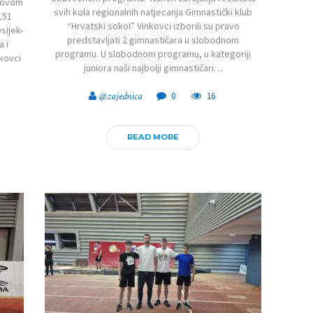
u ovom
svih kola regionalnih natjecanja Gimnastički klub
151
“Hrvatski sokol” Vinkovci izborili su pravo
sijek-
predstavljati 2 gimnastičara u slobodnom
 i
programu. U slobodnom programu, u kategoriji
nkovci
juniora naši najbolji gimnastičari…
@zajednica
0
16
READ MORE