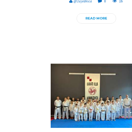
@zajednica
0
16
READ MORE