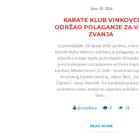
June 30, 2026
KARATE KLUB VINKOVC
ODRŽAO POLAGANJE ZA V
ZVANJA
U ponedjeljak, 29. lipnja 2026. godine, u dvo
Karate kluba Vinkovci održano je polaganje za
učenička zvanja. Ispitu je pristupilo 30 kandi
pred komisijom sastavljenom od četiri majs
karatea: Mladen Ivezić (5. DAN – licencirani isp
Hrvatskog karate saveza), Jakov Šikić, Jos
Županić i Josip Slaviček. Svi kandidati pokaza
potrebnu razinu znanja te uspješno položili is
time…
@zajednica
0
18
READ MORE