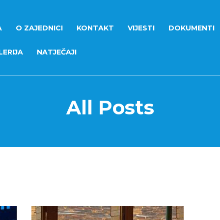
A
O ZAJEDNICI
KONTAKT
VIJESTI
DOKUMENTI
ERIJA
NATJEČAJI
All Posts