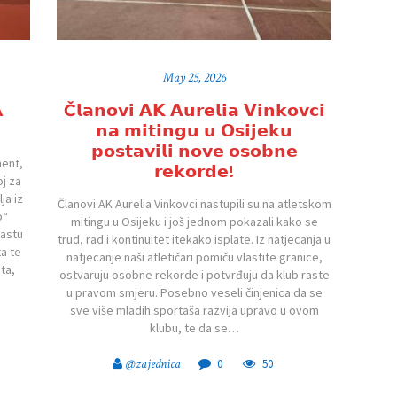
May 25, 2026
A
Č𝗹𝗮𝗻𝗼𝘃𝗶 𝗔𝗞 𝗔𝘂𝗿𝗲𝗹𝗶𝗮 𝗩𝗶𝗻𝗸𝗼𝘃𝗰𝗶
𝗻𝗮 𝗺𝗶𝘁𝗶𝗻𝗴𝘂 𝘂 𝗢𝘀𝗶𝗷𝗲𝗸𝘂
𝗽𝗼𝘀𝘁𝗮𝘃𝗶𝗹𝗶 𝗻𝗼𝘃𝗲 𝗼𝘀𝗼𝗯𝗻𝗲
ent,
𝗿𝗲𝗸𝗼𝗿𝗱𝗲!
oj za
ja iz
Članovi AK Aurelia Vinkovci nastupili su na atletskom
p“
mitingu u Osijeku i još jednom pokazali kako se
rastu
trud, rad i kontinuitet itekako isplate. Iz natjecanja u
a te
natjecanje naši atletičari pomiču vlastite granice,
ta,
ostvaruju osobne rekorde i potvrđuju da klub raste
u pravom smjeru. Posebno veseli činjenica da se
sve više mladih sportaša razvija upravo u ovom
klubu, te da se…
@zajednica
0
50