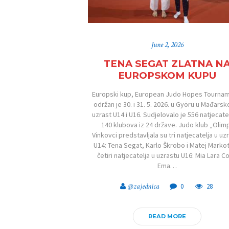
June 2, 2026
TENA SEGAT ZLATNA N
EUROPSKOM KUPU
Europski kup, European Judo Hopes Tournam
održan je 30. i 31. 5. 2026. u Györu u Mađarsk
uzrast U14 i U16. Sudjelovalo je 556 natjecatel
140 klubova iz 24 države. Judo klub „Olim
Vinkovci predstavljala su tri natjecatelja u uz
U14: Tena Segat, Karlo Škrobo i Matej Markot
četiri natjecatelja u uzrastu U16: Mia Lara Co
Ema…
@zajednica
0
28
READ MORE