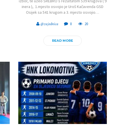
izbor, te uzeo SREBRO s rezultatom 539 krugova ( 9
inera ), 1.mjesto osvojio je Uroš Kačavenda GSD
Osijek sa 541 krugom a 3. mjesto osvojio…
@zajednica
0
20
READ MORE